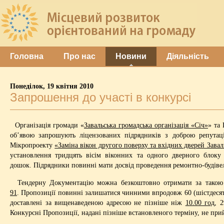
Головна
Про нас
Новини
Діяльність
Понеділок, 19 квітня 2010
Запрошення до участі в конкурсі
Організація громади «
Завальська громадська організація «Січ»
» та
об’явою запрошують ліцензованих підрядників з доброю репутаці
Мікропроекту
«Заміна вікон другого поверху та вхідних дверей Завал
установлення тридцять вісім віконних та одного дверного блоку 
дошок. Підрядники повинні мати досвід проведення ремонтно-будівель
Тендерну Документацію можна безкоштовно отримати за такою 
91
. Пропозиції повинні залишатися чинними впродовж 60 (шістдесяти
доставлені за вищенаведеною адресою не пізніше ніж
10.00 год
, 
Конкурсні Пропозиції, надані пізніше встановленого терміну, не пр