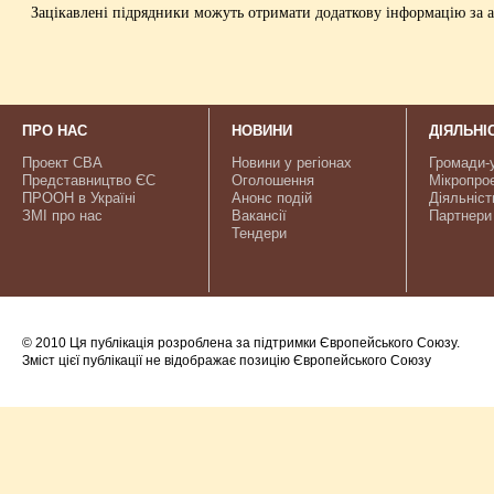
Зацікавлені підрядники можуть отримати додаткову інформацію за а
ПРО НАС
НОВИНИ
ДІЯЛЬНІ
Проект CBA
Новини у регіонах
Громади-
Представництво ЄС
Оголошення
Мікропро
ПРООН в Україні
Анонс подій
Діяльніст
ЗМІ про нас
Вакансії
Партнери
Тендери
© 2010 Ця публікація розроблена за підтримки Європейського Союзу.
Зміст цієї публікації не відображає позицію Європейського Союзу