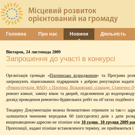
Головна
Про нас
Новини
Діяльність
Вівторок, 24 листопада 2009
Запрошення до участі в конкурсі
Організація громади «
Плотинське відродження
» та Програма роз
запрошують ліцензованих підрядників з доброю репутацією надати 
«Реконструкція ФАПу с.Плотина Вільховської сільради Станично-Лу
ремонт кімнат, заміну вікон та дверей, підключення до водопровод
досвід проведення ремонтно-будівельних робіт на об’єктах подібного 
Тендерну Документацію можна безкоштовно отримати за так
ою
адр
залишатися чинними впродовж 60 (шістдесяти) днів з дати розкр
вищенаведеною адресою не пізніше ніж
10 годин, 10 грудня 2009 ро
Пропозиції, надані пізніше встановленого терміну, не приймаються 