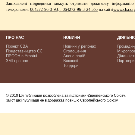
Зацікавлені підрядники можуть отримати додаткову інформаці
телефонами:
064272-96-3-93, . 064272-96-3-24 або
на сайті
www.cba.or
ПРО НАС
НОВИНИ
ДІЯЛЬНІ
Проект CBA
Новини у регіонах
Громади-
Представництво ЄС
Оголошення
Мікропро
ПРООН в Україні
Анонс подій
Діяльніст
ЗМІ про нас
Вакансії
Партнери
Тендери
© 2010 Ця публікація розроблена за підтримки Європейського Союзу.
Зміст цієї публікації не відображає позицію Європейського Союзу