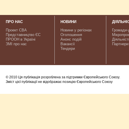
ПРО НАС
НОВИНИ
ДІЯЛЬНІ
Проект CBA
Новини у регіонах
Громади-
Представництво ЄС
Оголошення
Мікропро
ПРООН в Україні
Анонс подій
Діяльніст
ЗМІ про нас
Вакансії
Партнери
Тендери
© 2010 Ця публікація розроблена за підтримки Європейського Союзу.
Зміст цієї публікації не відображає позицію Європейського Союзу