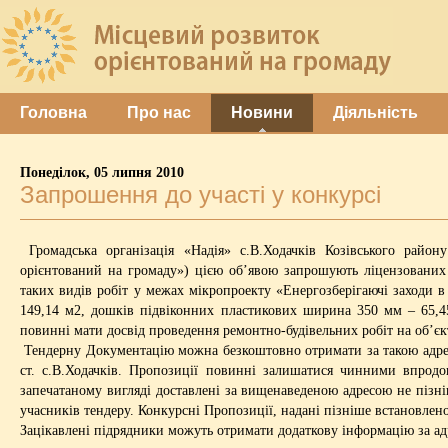
Головна
Про нас
Новини
Діяльність
Понеділок, 05 липня 2010
Запрошення до участі у конкурсі
Громадська організація «Надія» с.В.Ходачків Козівського райо
орієнтований на громаду») цією об’явою запрошують ліцензованих 
таких видів робіт у межах мікропроекту «Енергозберігаючі заходи в
149,14 м2, дошків підвіконних пластикових ширина 350 мм – 65,45
повинні мати досвід проведення ремонтно-будівельних робіт на об’єк
Тендерну Документацію можна безкоштовно отримати за такою адресою
ст. с.В.Ходачків. Пропозиції повинні залишатися чинними впродо
запечатаному вигляді доставлені за вищенаведеною адресою не пізніш
учасників тендеру. Конкурсні Пропозиції, надані пізніше встановлен
Зацікавлені підрядники можуть отримати додаткову інформацію за ад