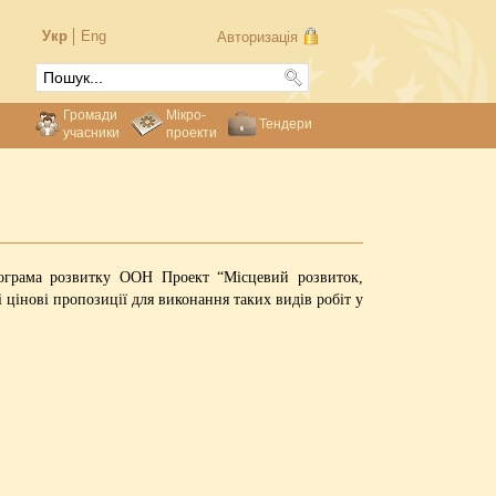
Укр
Eng
Авторизація
Громади
Мікро-
Тендери
учасники
проекти
рограма розвитку ООН Проект “Місцевий розвиток,
цінові пропозиції для виконання таких видів робіт у