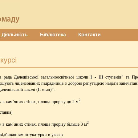
Діяльність
Бібліотека
Контакти
курсі
рада Далешівської загальноосвітньої школи І - ІІІ ступенів” та П
ують ліцензованих підрядників з доброю репутацією надати запечатані 
лешівській школі (ІІ етап)”:
2
 в кам`яних стінах, площа прорізу до 2 м
ставка)
2
 в кам`яних стінах, площа прорізу більше 3 м
 відбиванням штукатурки в укосах