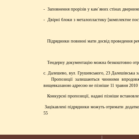
- Заповнення прорізів у кам`яних стінах дверним
- Двірні блоки з металопластику [комплектне пос
Підрядники повинні мати досвід проведення ремо
Тендерну документацію можна безкоштовно отр
с. Далешево, вул. Грушевського, 23 Далешівська з
Пропозиції залишаються чинними впродовж 60
вищевказаною адресою не пізніше 11 травня 2010 р
Конкурсні пропозиції, надані пізніше встановле
Зацікавлені підрядники можуть отримати додатков
55