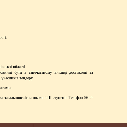
сті.
івської області
инні бути в запечатаному вигляді доставлені за
 учасників тендеру.
ритими.
 загальноосвітня школа І-ІІІ ступенів Телефон 56-2-