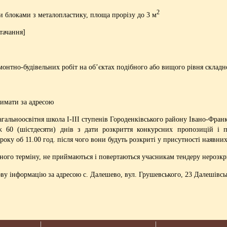
2
и блоками з металопластику, площа прорізу до 3 м
тачання]
нтно-будівельних робіт на об’єктах подібного або вищого рівня складно
имати за адресою
агальноосвітня школа І-ІІІ ступенів Городенківського району Івано-Франк
 (шістдесяти) днів з дати розкриття конкурсних пропозицій і пов
оку об 11.00 год. після чого вони будуть розкриті у присутності наявних
ного терміну, не приймаються і повертаються учасникам тендеру нерозк
у інформацію за адресою с. Далешево, вул. Грушевського, 23 Далешівська