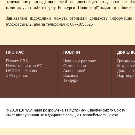
запечатаному вигляді доставлені за вищенаведеною адресою не пізн
наявних учасників тендеру. Конкурсні Пропозиції, надані пізніше в
Зацікавлені підрядники можуть отримати додаткову інформацію
Московська, 2, або за телефонами: 067-1095326
ПРО НАС
НОВИНИ
ДІЯЛЬНІ
Проект CBA
Новини у регіонах
Громади-
Представництво ЄС
Оголошення
Мікропро
ПРООН в Україні
Анонс подій
Діяльніст
ЗМІ про нас
Вакансії
Партнери
Тендери
© 2010 Ця публікація розроблена за підтримки Європейського Союзу.
Зміст цієї публікації не відображає позицію Європейського Союзу