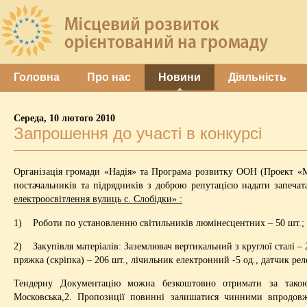
Головна
Про нас
Новини
Діяльність
Середа, 10 лютого 2010
Запрошення до участі в конкурсі
Організація громади «Надія» та Програма розвитку ООН (Проект «М
постачальників та підрядників з доброю репутацією надати запеча
електроосвітлення вулиць с. Слобідки» :
1) Роботи по установленню світильників люмінесцентних – 50 шт.;
2) Закупівля матеріалів: Заземлювач вертикальний з круглої сталі – 
пряжка (скріпка) – 206 шт., лічильник електронний -5 од., датчик рел
Тендерну Документацію можна безкоштовно отримати за такою
Московська,2. Пропозиції повинні залишатися чинними впродовж