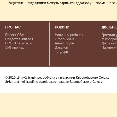
Зацікавлені підрядники можуть отримати додаткову інформацію за а
ПРО НАС
НОВИНИ
ДІЯЛЬНІ
Проект CBA
Новини у регіонах
Громади-
Представництво ЄС
Оголошення
Мікропро
ПРООН в Україні
Анонс подій
Діяльніст
ЗМІ про нас
Вакансії
Партнери
Тендери
© 2010 Ця публікація розроблена за підтримки Європейського Союзу.
Зміст цієї публікації не відображає позицію Європейського Союзу