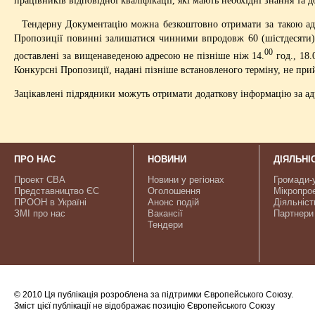
Тендерну Документацію можна безкоштовно отримати за такою адрес
Пропозиції повинні залишатися чинними впродовж 60 (шістдесяти) 
00
доставлені за вищенаведеною адресою не пізніше ніж 14.
год., 18.
Конкурсні Пропозиції, надані пізніше встановленого терміну, не пр
Зацікавлені підрядники можуть отримати додаткову інформацію за ад
ПРО НАС
НОВИНИ
ДІЯЛЬНІ
Проект CBA
Новини у регіонах
Громади-
Представництво ЄС
Оголошення
Мікропро
ПРООН в Україні
Анонс подій
Діяльніст
ЗМІ про нас
Вакансії
Партнери
Тендери
© 2010 Ця публікація розроблена за підтримки Європейського Союзу.
Зміст цієї публікації не відображає позицію Європейського Союзу