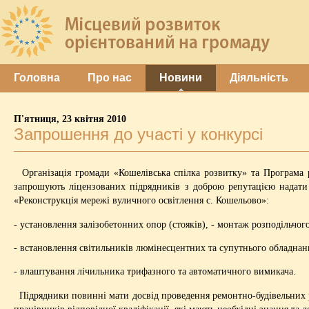
Головна
Про нас
Новини
Діяльність
П'ятниця, 23 квітня 2010
Запрошення до участі у конкурсі
Організація громади «Кошелівська спілка розвитку» та Програма 
запрошують ліцензованих підрядників з доброю репутацією надати 
«Реконструкція мережі вуличного освітлення с. Кошельово»:
- установлення залізобетонних опор (стояків), - монтаж розподільч
- встановлення світильників люмінесцентних та супутнього обладнан
- влаштування лічильника трифазного та автоматичного вимикача.
Підрядники повинні мати досвід проведення ремонтно-будівельних роб
працівників відповідної кваліфікації, які мають необхідні знання та д