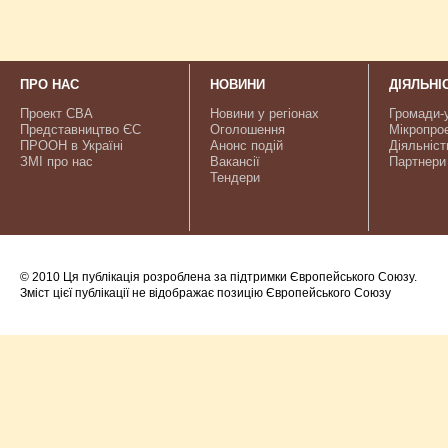
ПРО НАС
НОВИНИ
ДІЯЛЬНІ
Проект CBA
Новини у регіонах
Громади-
Представництво ЄС
Оголошення
Мікропро
ПРООН в Україні
Анонс подій
Діяльніст
ЗМІ про нас
Вакансії
Партнери
Тендери
© 2010 Ця публікація розроблена за підтримки Європейського Союзу.
Зміст цієї публікації не відображає позицію Європейського Союзу