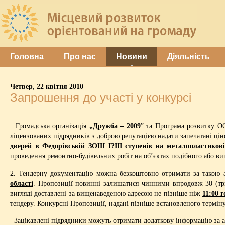
Головна
Про нас
Новини
Діяльність
Четвер, 22 квітня 2010
Запрошення до участі у конкурсі
Громадська організація
„Дружба – 2009
” та Програма розвитку О
ліцензованих підрядників з доброю репутацією надати запечатані ці
дверей в Федорівській ЗОШ І?ІІІ ступенів на металопластикові
проведення ремонтно-будівельних робіт на об’єктах подібного або ви
2. Тендерну документацію можна безкоштовно отримати за такою 
області
. Пропозиції повинні залишатися чинними впродовж 30 (три
вигляді доставлені за вищенаведеною адресою не пізніше ніж
11:00 г
тендеру. Конкурсні Пропозиції, надані пізніше встановленого термін
Зацікавлені підрядники можуть отримати додаткову інформацію за а