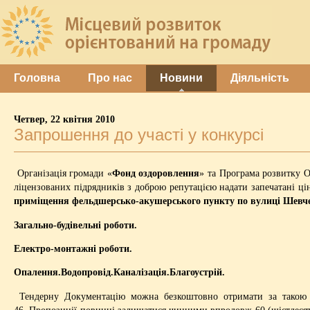
Головна
Про нас
Новини
Діяльність
Четвер, 22 квітня 2010
Запрошення до участі у конкурсі
Організація громади «
Фонд оздоровлення
» та Програма розвитку 
ліцензованих підрядників з доброю репутацією надати запечатані ці
приміщення фельдшерсько-акушерського пункту по вулиці Шевчен
Загально-будівельні роботи.
Електро-монтажні роботи.
Опалення.Водопровід.Каналізація.Благоустрій.
Тендерну Документацію можна безкоштовно отримати за такою адр
46. Пропозиції повинні залишатися чинними впродовж 60 (шістдесяти