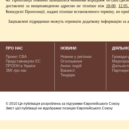
доставлені за вищенаведеною адресою не пізніше ніж
10-00
,
12.05
Конкурсні Пропозиції, надані пізніше встановленого терміну, не пр
Зацікавлені підрядники можуть отримати додаткову інформацію за а
ПРО НАС
НОВИНИ
ДІЯЛЬНІ
Проект CBA
Новини у регіонах
Громади-
Представництво ЄС
Оголошення
Мікропро
ПРООН в Україні
Анонс подій
Діяльніст
ЗМІ про нас
Вакансії
Партнери
Тендери
© 2010 Ця публікація розроблена за підтримки Європейського Союзу.
Зміст цієї публікації не відображає позицію Європейського Союзу