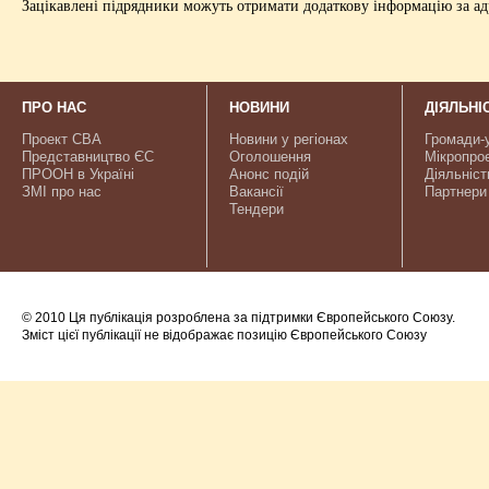
Зацікавлені підрядники можуть отримати додаткову інформацію за адр
ПРО НАС
НОВИНИ
ДІЯЛЬНІ
Проект CBA
Новини у регіонах
Громади-
Представництво ЄС
Оголошення
Мікропро
ПРООН в Україні
Анонс подій
Діяльніст
ЗМІ про нас
Вакансії
Партнери
Тендери
© 2010 Ця публікація розроблена за підтримки Європейського Союзу.
Зміст цієї публікації не відображає позицію Європейського Союзу