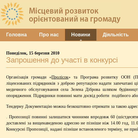
Головна
Про нас
Новини
Діяльність
Понеділок, 15 березня 2010
Запрошення до участі в конкурсі
Організація громади «
Пролісок
» та Програма розвитку ООН (Пр
ліцензованих підрядників з доброю репутацією надати запечатані ц
медичного обслуговування села Зелена Діброва шляхом будівницт
опорядження. Підрядники повинні мати досвід роботи подібного або 
Тендерну Документацію можна безкоштовно отримати за такою адресою
. Пропозиції повинні залишатися чинними впродовж 60 (шістдесяти)
доставлені за вищенаведеною адресою не пізніше ніж 14.00 год, 11.0
Конкурсні Пропозиції, надані пізніше встановленого терміну, не пр