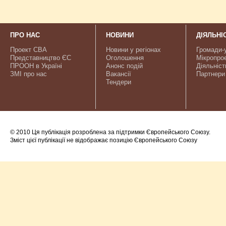
ПРО НАС
НОВИНИ
ДІЯЛЬНІ
Проект CBA
Новини у регіонах
Громади-
Представництво ЄС
Оголошення
Мікропро
ПРООН в Україні
Анонс подій
Діяльніст
ЗМІ про нас
Вакансії
Партнери
Тендери
© 2010 Ця публікація розроблена за підтримки Європейського Союзу.
Зміст цієї публікації не відображає позицію Європейського Союзу