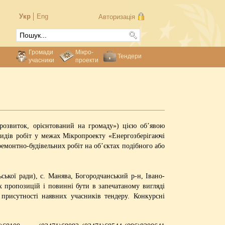
Укр
Eng
Авторизація
Громади
Мікро-
Тендери
учасники
проекти
озвиток, орієнтований на громаду») цією об’явою
видів робіт у межах Мікропроекту «Енергозберігаючі
ремонтно-будівельних робіт на об’єктах подібного або
ької ради), с. Манява, Богородчанський р-н, Івано-
 пропозицій і повинні бути в запечатаному вигляді
 присутності наявних учасників тендеру. Конкурсні