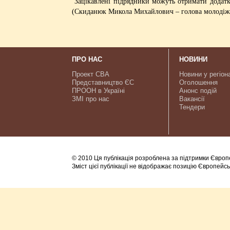
Зацікавлені підрядники можуть отримати додатко
(Скиданюк Микола Михайлович – голова молодіжно
ПРО НАС
НОВИНИ
Проект CBA
Новини у регіон
Представництво ЄС
Оголошення
ПРООН в Україні
Анонс подій
ЗМІ про нас
Вакансії
Тендери
© 2010 Ця публікація розроблена за підтримки Європ
Зміст цієї публікації не відображає позицію Європейс