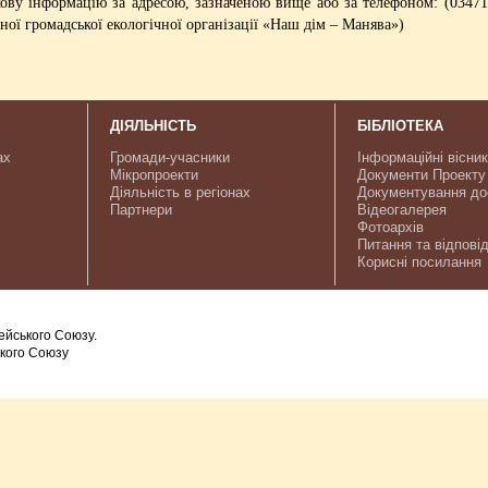
ву інформацію за адресою, зазначеною вище або за телефоном: (03471
ї громадської екологічної організації «Наш дім – Манява»)
ДІЯЛЬНІСТЬ
БІБЛІОТЕКА
ах
Громади-учасники
Інформаційні вісни
Мікропроекти
Документи Проекту
Діяльність в регіонах
Документування до
Партнери
Відеогалерея
Фотоархів
Питання та відповід
Корисні посилання
ейського Союзу.
ького Союзу