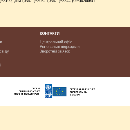
)68100, дом (03471)68082 (03471)68544 (096)8200641
КОНТАКТИ
ки
Центральний офіс
Регіональні підрозділи
свіду
Зворотній зв'язок
і