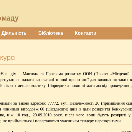
Діяльність
Бібліотека
Контакти
курсі
 «Наш дім – Манява» та Програма розвитку ООН (Проект «Місцевий р
епутацією надати запечатані цінові пропозиції для виконання таких 
 38 вікон з металопластику. Підрядники повинні мати досвід проведення 
ти за такою адресою: 77772, вул. Незалежності 26 (приміщення сільс
я чинними впродовж 60 (шістдесяти) днів з дати розкриття Конкурсних
е, ніж 10 год., 20.09.2010 року, після чого вони будуть розкриті у
у, не приймаються і повертаються учасникам тендеру нерозкритими.