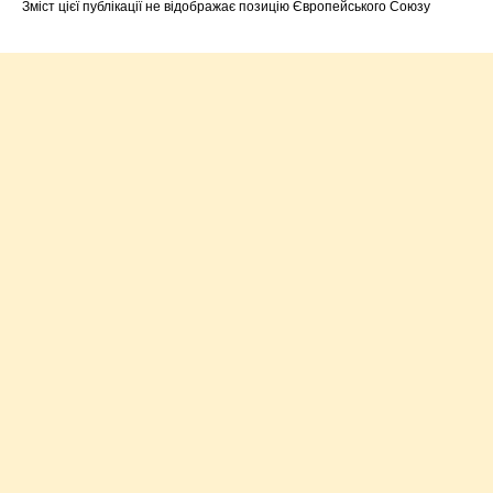
Зміст цієї публікації не відображає позицію Європейського Союзу