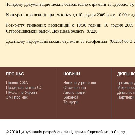
Тендерну документацію можна безкоштовно отримати за адресою: вул.
Конкурсні пропозиції приймаються до 10 грудня 2009 року, 10:00 год
Розкриття тендерних пропозицій о 10:30 години 10 грудня 2009 р
Старобешівський район, Донецька область, 87220.
Додаткову інформацію можна отримати за телефонами: (06253) 63-3-
ПРО НАС
НОВИНИ
ДІЯЛЬНІ
Проект CBA
Новини у регіонах
Громади-
Представництво ЄС
Оголошення
Мікропро
ПРООН в Україні
Анонс подій
Діяльніст
ЗМІ про нас
Вакансії
Партнери
Тендери
© 2010 Ця публікація розроблена за підтримки Європейського Союзу.