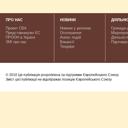
ПРО НАС
НОВИНИ
ДІЯЛЬНІ
Проект CBA
Новини у регіонах
Громади-
Представництво ЄС
Оголошення
Мікропро
ПРООН в Україні
Анонс подій
Діяльніст
ЗМІ про нас
Вакансії
Партнери
Тендери
© 2010 Ця публікація розроблена за підтримки Європейського Союзу.
Зміст цієї публікації не відображає позицію Європейського Союзу