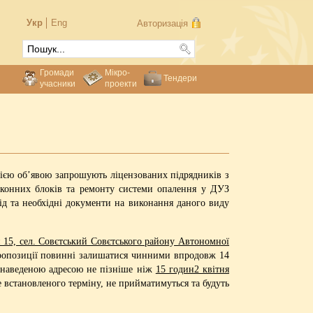
Укр
Eng
Авторизація
Громади
Мікро-
Тендери
учасники
проекти
ією об’явою запрошують ліцензованих підрядників з
віконних блоків та ремонту системи опалення у ДУЗ
ід та необхідні документи на виконання даного виду
 15, сел. Совєтський Совєтського району Автономної
Пропозиції повинні залишатися чинними впродовж 14
щенаведеною адресою не пізніше ніж
15 годин2 квітня
е встановленого терміну, не прийматимуться та будуть