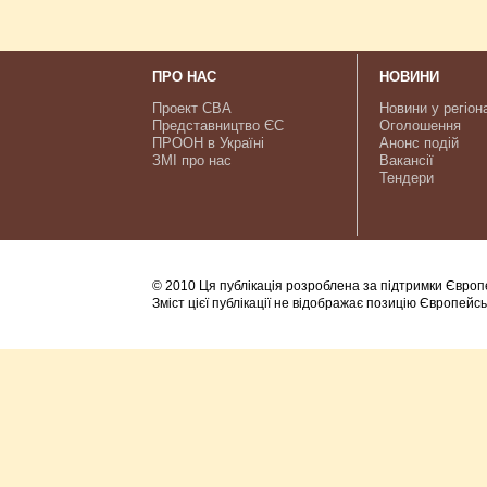
ПРО НАС
НОВИНИ
Проект CBA
Новини у регіон
Представництво ЄС
Оголошення
ПРООН в Україні
Анонс подій
ЗМІ про нас
Вакансії
Тендери
© 2010 Ця публікація розроблена за підтримки Європ
Зміст цієї публікації не відображає позицію Європейс