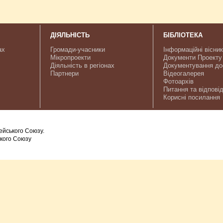
ДІЯЛЬНІСТЬ
БІБЛІОТЕКА
ах
Громади-учасники
Інформаційні вісни
Мікропроекти
Документи Проекту
Діяльність в регіонах
Документування до
Партнери
Відеогалерея
Фотоархів
Питання та відповід
Корисні посилання
ейського Союзу.
ького Союзу