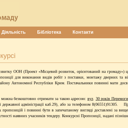
Діяльність
Бібліотека
Контакти
курсі
озвитку ООН (Проект «Місцевий розвиток, орієнтований на громаду») ц
опозиції для виконання видів робіт з поставки, монтажу дверних та 
району Автономної Республіки Крим. Постачальники повинні мати досв
 можна безкоштовно отримати за такою адресою:
вул
.
30 років Перемоги
ї державної адміністрації каб.29), або за телефоном 8(06551)91305. 
х пропозицій і повинні бути в запечатаному вигляді доставлені за ви
сутності наявних учасників тендеру. Конкурсні Пропозиції, надані пізніш