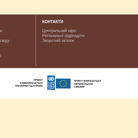
КОНТАКТИ
ки
Центральний офіс
Регіональні підрозділи
свіду
Зворотній зв'язок
і