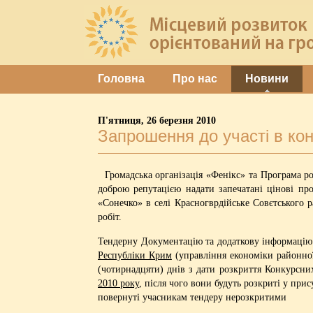
Головна
Про нас
Новини
П'ятниця, 26 березня 2010
Запрошення до участі в кон
Громадська організація «Фенікс» та Програма р
доброю репутацією надати запечатані цінові пр
«Сонечко» в селі Красногврдійське Совєтського 
робіт.
Тендерну Документацію та додаткову інформацію
Республіки Крим
(управління економіки районно
(чотирнадцяти) днів з дати розкриття Конкурсни
2010 року
, після чого вони будуть розкриті у при
повернуті учасникам тендеру нерозкритими