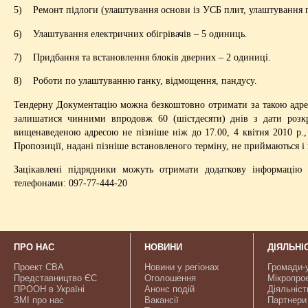
5) Ремонт підлоги (улаштування основи із УСБ плит, улаштування п
6) Улаштування електричних обігрівачів – 5 одиниць.
7) Придбання та встановлення блоків дверних – 2 одиниці.
8) Роботи по улаштуванню ганку, відмощення, пандусу.
Тендерну Документацію можна безкоштовно отримати за такою адрес
залишатися чинними впродовж 60 (шістдесяти) днів з дати розкр
вищенаведеною адресою не пізніше ніж до 17.00, 4 квітня 2010 р.,
Пропозиції, надані пізніше встановленого терміну, не приймаються 
Зацікавлені підрядники можуть отримати додаткову інформацію
телефонами: 097-77-444-20
ПРО НАС
НОВИНИ
ДІЯЛЬНІ
Проект CBA
Новини у регіонах
Громади-
Представництво ЄС
Оголошення
Мікропро
ПРООН в Україні
Анонс подій
Діяльніст
ЗМІ про нас
Вакансії
Партнери