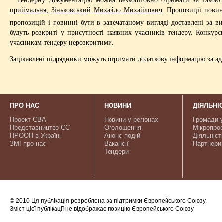
приймальня, Зіньковський Михайло Михайлович
. Пропозиції пови
пропозицій і повинні бути в запечатаному вигляді доставлені за 
будуть розкриті у присутності наявних учасників тендеру. Конкурс
учасникам тендеру нерозкритими.
Зацікавлені підрядники можуть отримати додаткову інформацію за ад
ПРО НАС
НОВИНИ
ДІЯЛЬНІ
Проект CBA
Новини у регіонах
Громади-
Представництво ЄС
Оголошення
Мікропро
ПРООН в Україні
Анонс подій
Діяльніст
ЗМІ про нас
Вакансії
Партнери
Тендери
© 2010 Ця публікація розроблена за підтримки Європейського Союзу.
Зміст цієї публікації не відображає позицію Європейського Союзу