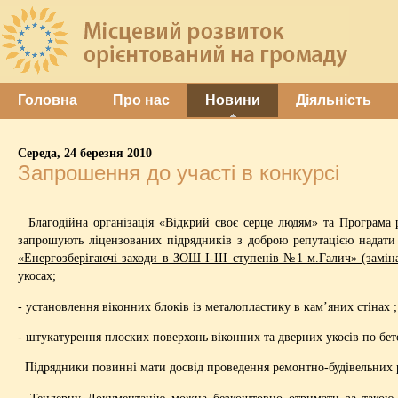
Головна
Про нас
Новини
Діяльність
Середа, 24 березня 2010
Запрошення до участі в конкурсі
Благодійна організація «Відкрий своє серце людям» та Програма 
запрошують ліцензованих підрядників з доброю репутацією надати 
«Енергозберігаючі заходи в ЗОШ І-ІІІ ступенів №1 м.Галич» (заміна
укосах;
- установлення віконних блоків із металопластику в кам’яних стінах ;
- штукатурення плоских поверхонь віконних та дверних укосів по бет
Підрядники повинні мати досвід проведення ремонтно-будівельних ро
Тендерну Документацію можна безкоштовно отримати за тако