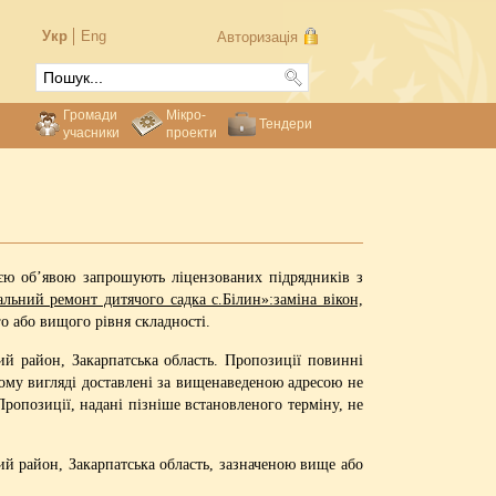
Укр
Eng
Авторизація
Громади
Мікро-
Тендери
учасники
проекти
єю об’явою запрошують ліцензованих підрядників з
альний ремонт дитячого садка с.Білин»:заміна вікон,
о або вищого рівня складності.
ий район, Закарпатська область. Пропозиції повинні
ому вигляді доставлені за вищенаведеною адресою не
Пропозиції, надані пізніше встановленого терміну, не
кий район, Закарпатська область, зазначеною вище або