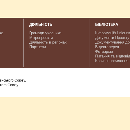
ДІЯЛЬНІСТЬ
БІБЛІОТЕКА
ах
Громади-учасники
Інформаційні вісни
Мікропроекти
Документи Проекту
Діяльність в регіонах
Документування до
Партнери
Відеогалерея
Фотоархів
Питання та відповід
Корисні посилання
ейського Союзу.
ького Союзу