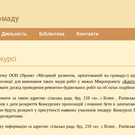
Діяльність
Бібліотека
Контакти
курсі
итку ООН (Проект «Місцевий розвиток, орієнтований на громаду») ці
опозиції для виконання таких видів робіт у межах Мікропроекту
«Капіт
ати досвід проведення ремонтно-будівельних робіт на об’єктах подібног
ти за такою адресою: сільська рада, буд. 210 «а», с.Білин , Рахівськ
ів з дати розкриття Конкурсних пропозицій і повинні бути в запечатан
они будуть розкриті у присутності наявних учасників тендеру. Конкурсні 
ерозкритими.
 інформацію за адресою: сільська рада, буд. 210 «а», с.Білин , Рахівсь