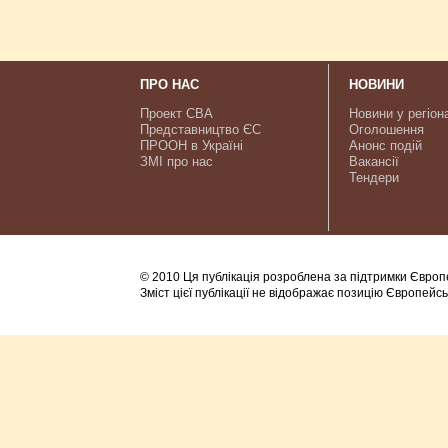
ПРО НАС
НОВИНИ
Проект CBA
Новини у регіон
Представництво ЄС
Оголошення
ПРООН в Україні
Анонс подій
ЗМІ про нас
Вакансії
Тендери
© 2010 Ця публікація розроблена за підтримки Європ
Зміст цієї публікації не відображає позицію Європейс