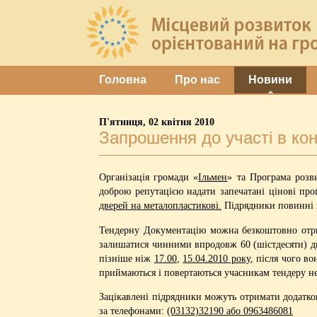
Головна
Про нас
Новини
П'ятниця, 02 квітня 2010
Запрошення до участі в кон
Організація громади «
Ільмен
» та Програма розв
доброю репутацією надати запечатані цінові пр
дверей на металопластикові.
Підрядники повинні м
Тендерну Документацію можна безкоштовно отрима
залишатися чинними впродовж 60 (шістдесяти) дн
пізніше ніж
17.00
,
15.04.2010 року
, після чого в
приймаються і повертаються учасникам тендеру н
Зацікавлені підрядники можуть отримати додаткову
за телефонами:
(03132)32190 або 0963486081