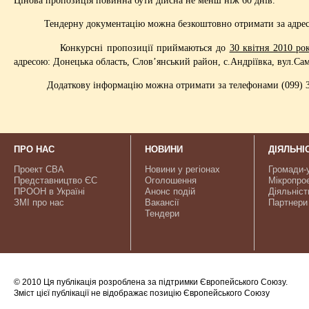
Тендерну документацію можна безкоштовно отримати за адресою: Д
Конкурсні пропозиції приймаються до
30 квітня 2010 рок
адресою: Донецька область, Слов’янський район, с.Андріївка, вул.Сам
Додаткову інформацію можна отримати за телефонами (099) 3
ПРО НАС
НОВИНИ
ДІЯЛЬНІ
Проект CBA
Новини у регіонах
Громади-
Представництво ЄС
Оголошення
Мікропро
ПРООН в Україні
Анонс подій
Діяльніст
ЗМІ про нас
Вакансії
Партнери
Тендери
© 2010 Ця публікація розроблена за підтримки Європейського Союзу.
Зміст цієї публікації не відображає позицію Європейського Союзу