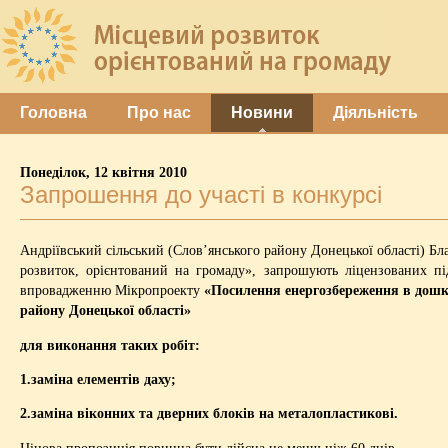
Головна
Про нас
Новини
Діяльність
Понеділок, 12 квітня 2010
Запрошення до участі в конкурсі
Андріївський сільський (Слов’янського району Донецької області) 
розвиток, орієнтований на громаду», запрошують ліцензованих пі
впровадженню Мікропроекту
«Посилення енергозбереження в дошкі
району Донецької області»
для виконання таких робіт:
1.заміна елементів даху;
2.заміна віконних та дверних блоків на металопластикові.
Цінова пропозиція повинна бути дійсна не менш ніж 60 днів.