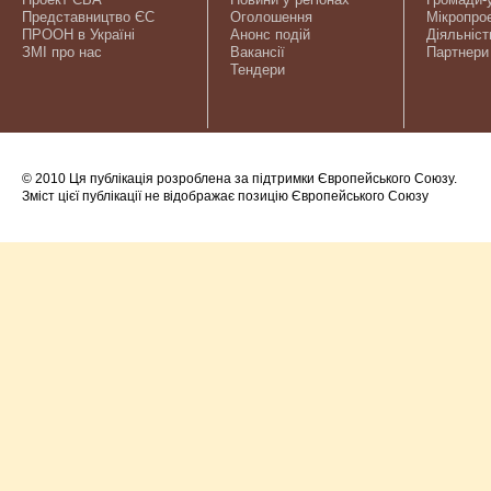
Представництво ЄС
Оголошення
Мікропро
ПРООН в Україні
Анонс подій
Діяльніст
ЗМІ про нас
Вакансії
Партнери
Тендери
© 2010 Ця публікація розроблена за підтримки Європейського Союзу.
Зміст цієї публікації не відображає позицію Європейського Союзу