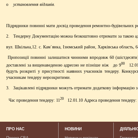
o
установлення відливів.
Підрядники повинні мати досвід проведення ремонтно-будівельних роб
2. Тендерну Документацію можна безкоштовно отримати за такою а
вул. Шкільна,12. с. Кам`янка, Ізюмський район, Харківська область, 
Пропозиції повинні залишатися чинними впродовж 60 (шістдесяти) 
00
доставлені за вищенаведеною адресою не пізніше ніж до 9
12.01.
будуть розкриті у присутності наявних учасників тендеру. Конкурс
учасникам тендеру нерозкритими.
3. Зацікавлені підрядники можуть отримати додаткову інформацію з
20
Час проведення тендеру: 11
12.01.10 Адреса проведення тендеру: Х
ПРО НАС
НОВИНИ
ДІЯЛЬНІ
Проект CBA
Новини у регіонах
Громади-