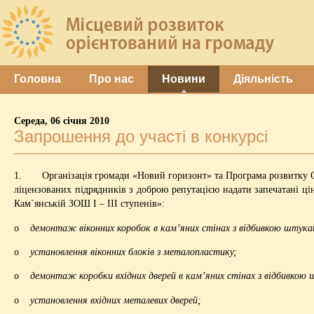
Головна
Про нас
Новини
Діяльність
Середа, 06 січня 2010
Запрошення до участі в конкурсі
1. Організація громади «Новий горизонт» та Програма розвитку О
ліцензованих підрядників з доброю репутацією надати запечатані ці
Кам`янській ЗОШ І – ІІІ ступенів»:
o
демонтаж віконних коробок в кам’яних стінах з відбивкою штук
o
установлення віконних блоків з металопластику;
o
демонтаж коробки вхідних дверей в кам’яних стінах з відбивкою
o
установлення вхідних металевих дверей;