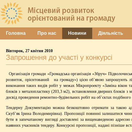
Головна
Про нас
Новини
Діяльність
Вівторок, 27 квітня 2010
Запрошення до участі у конкурсі
Організація громади «Громадська організація «Збруч» Підволочись
розвиток, орієнтований на громаду») цією об’явою запрошують ліц
виконання таких видів робіт у межах Мікропроекту «Заміна вікон т
блоків з металопластику (203,3 м2), встановлення дверних блоків з 
досвід проведення ремонтно-будівельних робіт на об’єктах подібного 
Тендерну Документацію можна безкоштовно отримати за такою адре
Скуб’як Ірина Володимирівна). Пропозиції повинні залишатися чинн
бути в запечатаному вигляді доставлені за вищенаведеною адресою не
наявних учасників тендеру. Конкурсні пропозиції, надані пізніше вс