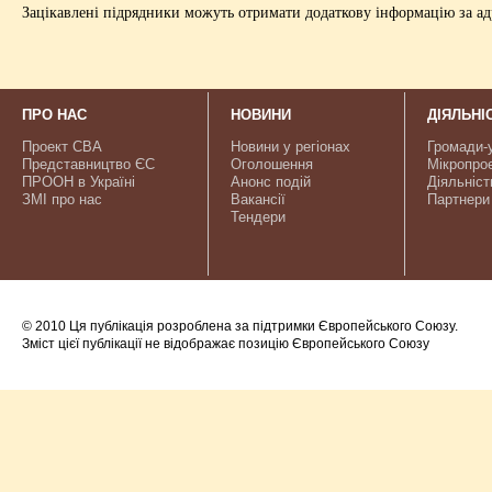
Зацікавлені підрядники можуть отримати додаткову інформацію за адр
ПРО НАС
НОВИНИ
ДІЯЛЬНІ
Проект CBA
Новини у регіонах
Громади-
Представництво ЄС
Оголошення
Мікропро
ПРООН в Україні
Анонс подій
Діяльніст
ЗМІ про нас
Вакансії
Партнери
Тендери
© 2010 Ця публікація розроблена за підтримки Європейського Союзу.
Зміст цієї публікації не відображає позицію Європейського Союзу