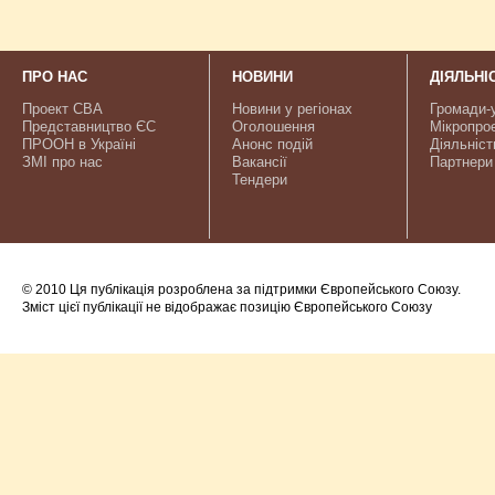
ПРО НАС
НОВИНИ
ДІЯЛЬНІ
Проект CBA
Новини у регіонах
Громади-
Представництво ЄС
Оголошення
Мікропро
ПРООН в Україні
Анонс подій
Діяльніст
ЗМІ про нас
Вакансії
Партнери
Тендери
© 2010 Ця публікація розроблена за підтримки Європейського Союзу.
Зміст цієї публікації не відображає позицію Європейського Союзу