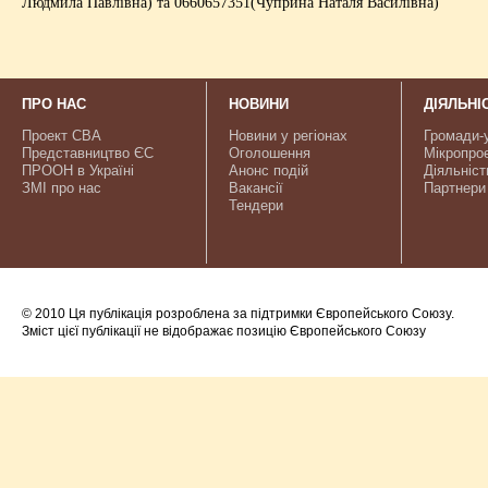
Людмила Павлівна) та 0660657351(Чуприна Наталя Василівна)
ПРО НАС
НОВИНИ
ДІЯЛЬНІ
Проект CBA
Новини у регіонах
Громади-
Представництво ЄС
Оголошення
Мікропро
ПРООН в Україні
Анонс подій
Діяльніст
ЗМІ про нас
Вакансії
Партнери
Тендери
© 2010 Ця публікація розроблена за підтримки Європейського Союзу.
Зміст цієї публікації не відображає позицію Європейського Союзу