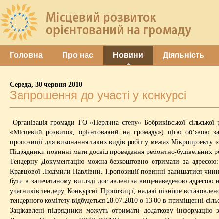
Головна
Про нас
Новини
Діяльність
Середа, 30 червня 2010
Запрошення до участі у конкурсі
Організація громади ГО «Перлина степу» Бобриківської сільської 
«Місцевий розвиток, орієнтований на громаду») цією об’явою за
пропозиції для виконання таких видів робіт у межах Мікропроекту «М
Підрядники повинні мати досвід проведення ремонтно-будівельних роб
Тендерну Документацію можна безкоштовно отримати за адресою: с.
Кравцової Людмили Павлівни. Пропозиції повинні залишатися чинни
бути в запечатаному вигляді доставлені за вищенаведеною адресою не
учасників тендеру. Конкурсні Пропозиції, надані пізніше встановлен
тендерного комітету відбудеться 28.07.2010 о 13.00 в приміщенні сіль
Зацікавлені підрядники можуть отримати додаткову інформацію за