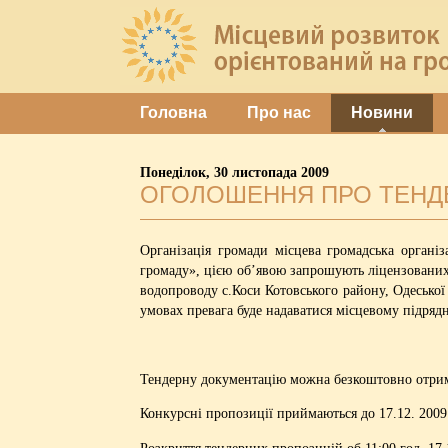
Головна
Про нас
Новини
Понеділок, 30 листопада 2009
ОГОЛОШЕННЯ ПРО ТЕНД
Організація громади місцева громадська орган
громаду», цією об’явою запрошують ліцензованих
водопроводу с.Коси Котовського району, Одеської
умовах превага буде надаватися місцевому підряд
Тендерну документацію можна безкоштовно отримат
Конкурсні пропозиції приймаються до 17.12. 2009 
Розкриття тендерних пропозицій об 11:00 год. 17.1