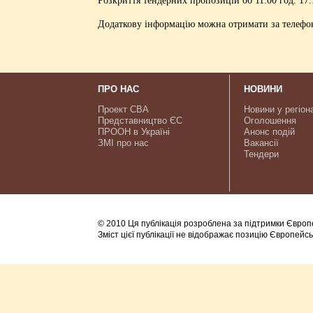
Додаткову інформацію можна отримати за телефона
ПРО НАС
НОВИНИ
Проект CBA
Новини у регіон
Представництво ЄС
Оголошення
ПРООН в Україні
Анонс подій
ЗМІ про нас
Вакансії
Тендери
© 2010 Ця публікація розроблена за підтримки Європ
Зміст цієї публікації не відображає позицію Європейс