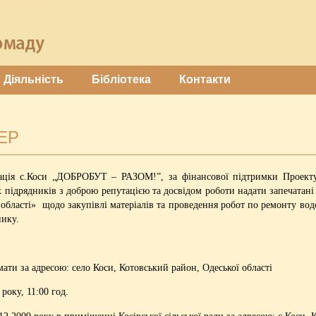
Діяльність
Бібліотека
Контакти
ЕР
ізація с.Коси „ДОБРОБУТ – РАЗОМ!”, за фінансової підтримки Проек
 підрядників з доброю репутацією та досвідом роботи надати запечата
 області» щодо закупівлі матеріалів та проведення робот по ремонту во
нику.
и за адресою: село Коси, Котовський район, Одеської області
року, 11:00 год.
2.2009 року в приміщенні Косівської сільської ради за адресою: с.Коси, 