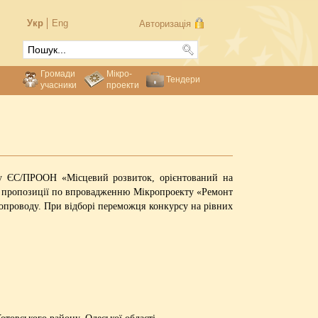
Укр
Eng
Авторизація
Громади
Мікро-
Тендери
учасники
проекти
ту ЄС/ПРООН «Місцевий розвиток, орієнтований на
ні пропозиції по впровадженню Мікропроекту «Ремонт
допроводу. При відборі переможця конкурсу на рівних
Котовського району, Одеської області