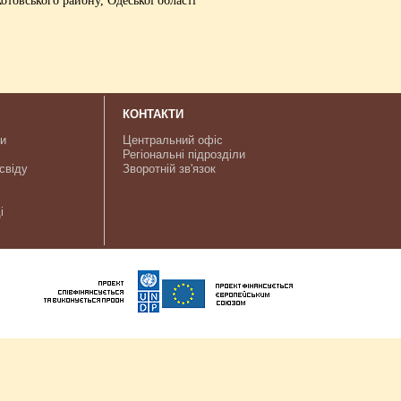
КОНТАКТИ
ки
Центральний офіс
Регіональні підрозділи
свіду
Зворотній зв'язок
і