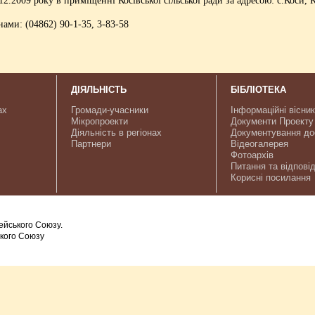
ми: (04862) 90-1-35, 3-83-58
ДІЯЛЬНІСТЬ
БІБЛІОТЕКА
ах
Громади-учасники
Інформаційні вісни
Мікропроекти
Документи Проекту
Діяльність в регіонах
Документування до
Партнери
Відеогалерея
Фотоархів
Питання та відповід
Корисні посилання
ейського Союзу.
ького Союзу