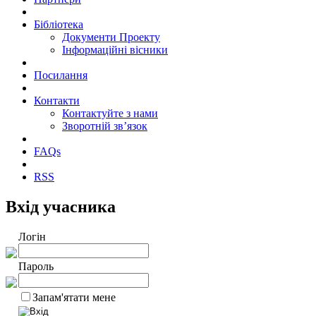
Бібліотека
Документи Проекту
Інформаційні вісники
Посилання
Контакти
Контактуйте з нами
Зворотній зв’язок
FAQs
RSS
Вхід учасника
Логін
Пароль
Запам'ятати мене