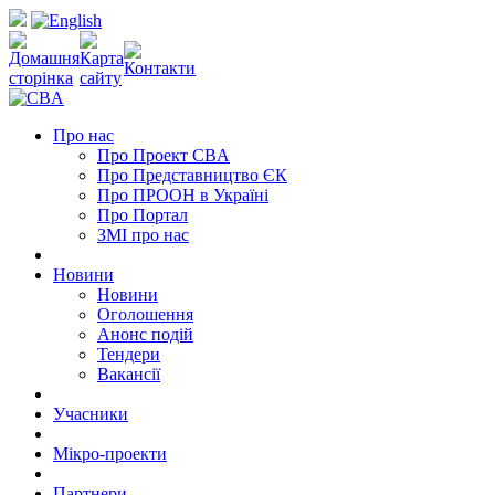
Про нас
Про Проект CBA
Про Представництво ЄК
Про ПРООН в Україні
Про Портал
ЗМІ про нас
Новини
Новини
Оголошення
Анонс подій
Тендери
Вакансії
Учасники
Мікро-проекти
Партнери