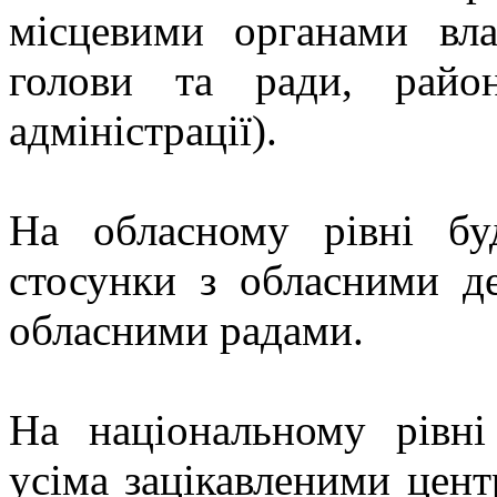
місцевими органами влад
голови та ради, райо
адміністрації).
На обласному рівні буд
стосунки з обласними д
обласними радами.
На національному рівні
усіма зацікавленими цен