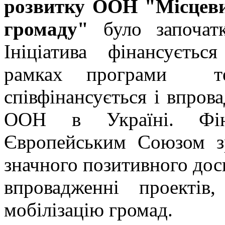
розвитку ООН "Місцеви
громаду"
було започатк
Ініціатива фінансуєть
рамках програми те
співфінансується і впро
ООН в Україні. Фіна
Європейським Союзом 
значного позитивного до
впровадженні проектів
мобілізацію громад.