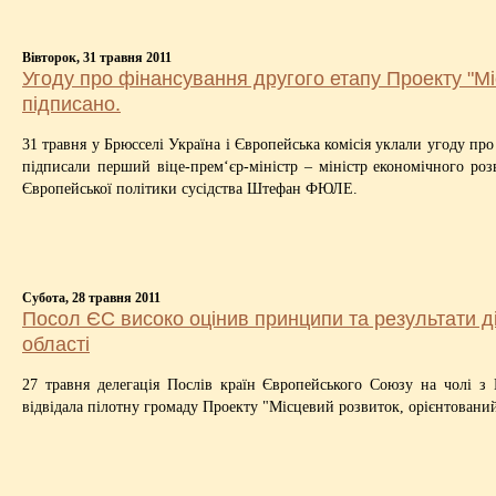
Вівторок, 31 травня 2011
Угоду про фінансування другого етапу Проекту "Мі
підписано.
31 травня у Брюсселі Україна і Європейська комісія уклали угоду пр
підписали перший віце-прем‘єр-міністр – міністр економічного ро
Європейської політики сусідства Штефан ФЮЛЕ.
Субота, 28 травня 2011
Посол ЄС високо оцінив принципи та результати д
області
27 травня делегація Послів країн Європейського Союзу на чолі 
відвідала пілотну громаду Проекту "Місцевий розвиток, орієнтований