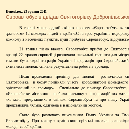
Понеділок, 23 травня 2011
Євроавтобус відвідав Святогорівку Добропільсько
В травні міжнародний екіпаж проекту «Євроавтобус» вчет
громадам»
12 молодих людей з країн ЄС та троє українців подорож
кожному з населених пунктів, куди
прибуває
Євроавтобус, відбу
ваєть
21 травня пізно ввечері Євроавтобус прибув до Святогорі
вранці 22
травня європейці розпочали навчальні тренінги для місце
темами були: євроінтеграція України, інформація про Європейський
активність молоді, спільна результативна робота в громаді.
Після проведення тренінгу для молоді
розпочалося с
Святогорівка,
в якому прийняли участь
координатори Донецького
орієнтований на громаду».
Спеціально до приїзду Євроавтобуса, 
«Європейське містечко» - зробили виставку з
інформаційних матері
яка мала представника в екіпажі Євроавтобуса та про нашу Украї
представляла лялька, одягнена в національний костюм.
Свято було розпочато виконанням Гімну України та Гім
Євроавтобусу. Про кожну з країн святогорівські школярі розповіда
молоді
своєї країни.