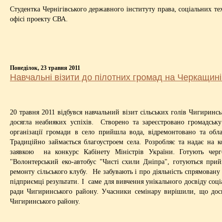
Студентка Чернігівського державного інституту права, соціальних т
офісі проекту СВА.
Понеділок, 23 травня 2011
Навчальні візити до пілотних громад на Черкащині
20 травня 2011 відбувся навчальний візит сільських голів Чигиринс
досягла неабияких успіхів. Створено та зареєстровано громадську
організації громади в село прийшла вода, відремонтовано та обл
Традиційно займається благоустроем села. Розробляє та надає на 
заявкою на конкурс Кабінету Міністрів України. Готують чер
"Волонтерський еко-автобус "Чисті схили Дніпра", готуються при
ремонту сільського клубу. Не забувають і про діяльність спрямовану
підприємці результати. І саме для вивчення унікального досвіду соці
ради Чигиринського району. Учасники семінару вирішили, що досві
Чигиринського району.