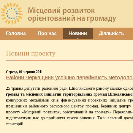
Головна
Про нас
Новини
Діяльність
Новини проекту
Середа, 01 червня 2011
Райони Черкащини успішно переймають методолог
25 травня депутати районної ради Шполянського району майже одно
громад та місцевих ініціатив територіальних громад Шполянськог
конкурсних механізмів спів фінансування проектних ініціатив г
працівники районного ресурсного центру громад. Керівник центру в
проекту «Місцевий розвиток, орієнтований на громаду» Переяслав
підштовхнули нас до прийняття такого рішення. Та й власний досвід
територій.