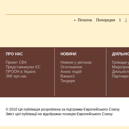
«
Початок
Попередня
1
2
ПРО НАС
НОВИНИ
ДІЯЛЬНІ
Проект CBA
Новини у регіонах
Громади-
Представництво ЄС
Оголошення
Мікропро
ПРООН в Україні
Анонс подій
Діяльніст
ЗМІ про нас
Вакансії
Партнери
Тендери
© 2010 Ця публікація розроблена за підтримки Європейського Союзу.
Зміст цієї публікації не відображає позицію Європейського Союзу