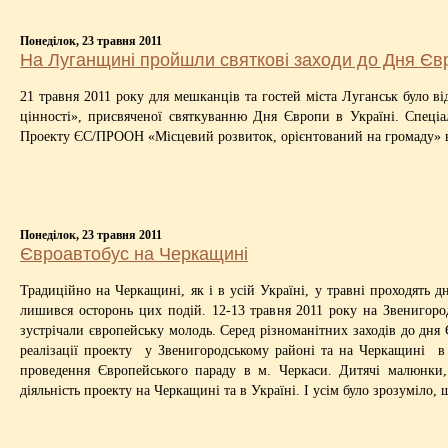
Понеділок, 23 травня 2011
На Луганщині пройшли святкові заходи до Дня Єв
21 травня 2011 року для мешканців та гостей міста Луганськ було в
цінності», присвяченої святкуванню Дня Європи в Україні. Спеціа
Проекту ЄС/ПРООН «Місцевий розвиток, орієнтований на громаду» в 
Понеділок, 23 травня 2011
Євроавтобус на Черкащині
Традиційно на Черкащині, як і в усій Україні, у травні проходять 
лишився осторонь цих подій. 12-13 травня 2011 року на Звенигоро
зустрічали європейську молодь. Серед різноманітних заходів до дня 
реалізації проекту у Звенигородському районі та на Черкащині в 
проведення Європейського параду в м. Черкаси. Дитячі малюнки,
діяльність проекту на Черкащині та в Україні. І усім було зрозуміло,