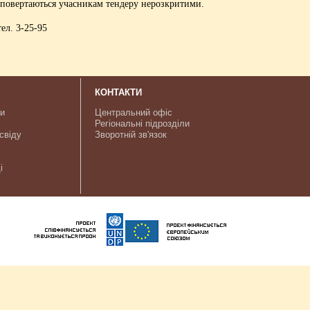
і повертаються учасникам тендеру нерозкритими.
ел. 3-25-95
КОНТАКТИ
ки
Центральний офіс
Регіональні підрозділи
свіду
Зворотній зв'язок
і