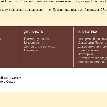
ні Пропозиції, надані пізніше встановленого терміну, не приймаються 
кову інформацію за адресою: с. Домантівка, вул. вул. Радянська, 77, т
ДІЯЛЬНІСТЬ
БІБЛІОТЕКА
ах
Громади-учасники
Інформаційні вісни
Мікропроекти
Документи Проекту
Діяльність в регіонах
Документування до
Партнери
Відеогалерея
Фотоархів
Питання та відповід
Корисні посилання
ейського Союзу.
ького Союзу