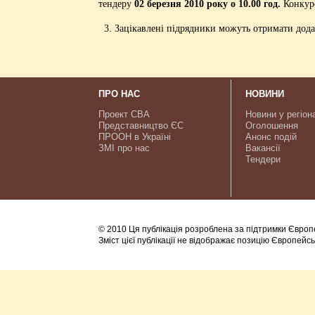
тендеру
02 березня 2010 року о 10.00 год.
Конкурс
3. Зацікавлені підрядники можуть отримати додат
ПРО НАС
НОВИНИ
Проект CBA
Новини у регіон
Представництво ЄС
Оголошення
ПРООН в Україні
Анонс подій
ЗМІ про нас
Вакансії
Тендери
© 2010 Ця публікація розроблена за підтримки Європ
Зміст цієї публікації не відображає позицію Європейс