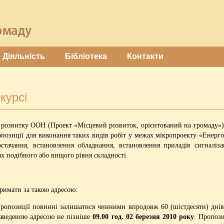
Діяльність
Бібліотека
Контакти
курсі
а розвитку ООН (Проект «Місцевий розвиток, орієнтований на громаду»
ропозиції для виконання таких видів робіт у межах мікропроекту «Енер
стачання, встановлення обладнання, встановлення приладів сигналіза
х подібного або вищого рівня складності.
 отримати за такою адресою:
5. Пропозиції повинні залишатися чинними впродовж 60 (шістдесяти) дні
наведеною адресою не пізніше
09.00 год. 02 березня 2010 року
. Пропози