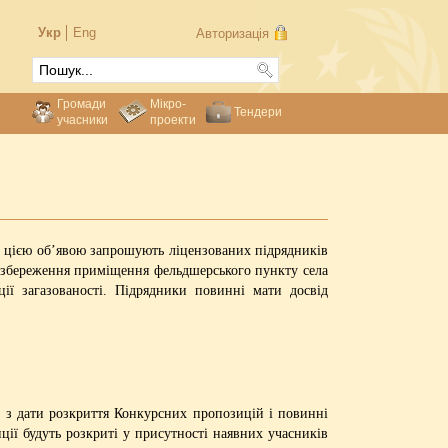
Укр
Eng
Авторизація
Громади
Мікро-
Тендери
учасники
проекти
) цією об’явою запрошують ліцензованих підрядників
гозбереження приміщення фельдшерського пункту села
ції загазованості. Підрядники повинні мати досвід
в з дати розкриття Конкурсних пропозицій і повинні
ції будуть розкриті у присутності наявних учасників