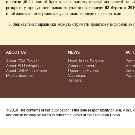
пропозицій і повинні бути в запечатаному вигляді доставлені за 
розкриті у присутності наявних учасників тендеру
02 березня 201
приймаються і повертаються учасникам тендеру нерозкритими.
3. Зацікавлені підрядники можуть отримати додаткову інформацію за
ABOUT US
NEWS
ACTI
About CBA Project
News in the Regions
Parti
About EU Delegation
Announcements
Micro
About UNDP in Ukraine
Upcoming Events
Activ
Media about us
Vacancies
Partn
Tenders
© 2010 The contents of this publication is the sole responsibility of UNDP in Uk
and can in no way be taken to reflect the views of the European Union