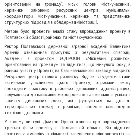
орієнтований на громаду”, міські голови міст-учасників,
керівники районних ресурсних центрів, муніципальні
координатори міст-учасників, керівники та представники
структурних підрозділів облдержадміністрації.
Метою було провести аналіз стану впровадження проекту в
Полтавській області, районах та містах-учасниках.
Ректор Полтавської державної аграрної академії Валентина
Аранчій ознайомила присутніх з результатами співпраці
Академії з проектом ЄС/ПРООН «Місцевий розвиток,
орієнтований на громаду» та відмітила, що минулого року, в
рамках участі у Проекті, на базі навчального закладу відкрито
Ресурсний центр сталого розвитку. Відтак студенти стали
активними учасниками цього Проекту, отримали змогу
проходити практику в районних державних адміністраціях,
залучаються до написання мікропроектів та вже мають успіхи з
захисту дипломних робіт, які ґрунтуються на досвіді
територіальних громад з реалізації проектів міжнародної
технічної допомоги.
У своєму виступі Дмитро Орлов доповів про впровадження
третьої фази проекту в Полтавській області. Він відмітив
позитивну динаміку в кількості завершених мікропроектів та