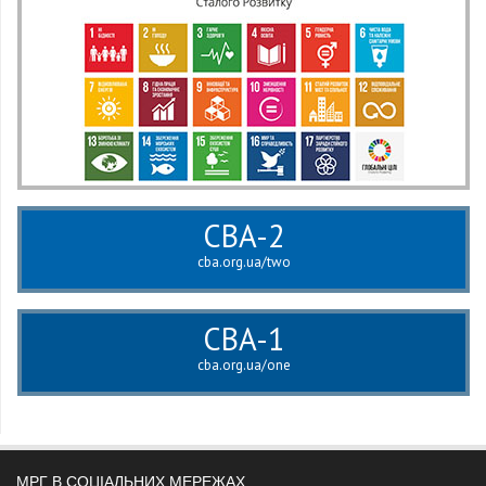
CBA-2
cba.org.ua/two
CBA-1
cba.org.ua/one
МРГ В СОЦІАЛЬНИХ МЕРЕЖАХ