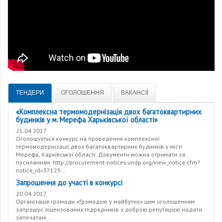
ТЕНДЕРИ
ОГОЛОШЕННЯ
ВАКАНСІЇ
«Комплексна термомодернізація двох багатоквартирних
будинків у м. Мерефа Харьківської області»
21.04.2017
Оголошується конкурс на проведення комплексної
термомодернізації двох багатоквартирних будинків у місті
Мерефа, Харківської області. Документи можна отримати за
посиланням: http://procurement-notices.undp.org/view_notice.cfm?
notice_id=37125...
Запрошення до участі в конкурсі
20.04.2017
Організація громади «Громадою у майбутнє» цим оголошенням
запрошує ліцензованих підрядників з доброю репутацією надати
запечатані...