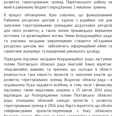
розвитку територіальних громад Пирятинського району на
який в районному бюджеті передбачено 2 мільйони гривень.
В процесі обговорення, було озвучено, що функціонування
Районних ресурсних центрів є однією з рушійних сил для
залучення територіальними громадами додаткових ресурсів
для свого розвитку, а також значно пришвидшує вирішення
поточних та організаційних питань. Члени Координаційної ради
та учасники засідання запропонували створити об’єднання
ресурсних центрів, яке забезпечить інформаційний обмін та
сприятиме акумуляції та поширенню унікального досвіду.
Підводячи підсумки засідання Координаційної ради, заступник
голови Полтавської обласної ради Анатолій Ханко відмітив:
«Надзвичайно важливо та приємно, що сьогодні в області
реалізується така кількість проектів із залучення коштів до
розвитку територіальних громад. Водночас обласна рада і в
подальшому буде надавати всебічну, в тому числі і фінансову
підтримку таким ініціативам, зокрема з 25 квітня 2016 року
відповідно до Розпорядження голови Полтавської обласної
ради оголошено обласний конкурс проектів з розвитку
територіальних громад в 2016 році. Варто відмітити, що обсяги
співфінансування проектів-переможців з боку обласного
бюджету значно збільшені за всіма категоріями в порівнянні з