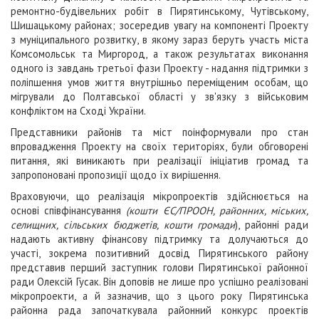
ремонтно-будівельних робіт в Пирятинському, Чутівському,
Шишацькому районах; зосередив увагу на компоненті Проекту
з муніципального розвитку, в якому зараз беруть участь міста
Комсомольськ та Миргород, а також результатах виконання
одного із завдань третьої фази Проекту - надання підтримки з
поліпшення умов життя внутрішньо переміщеним особам, що
мігрували до Полтавської області у зв'язку з військовим
конфліктом на Сході України.
Представники районів та міст поінформували про стан
впровадження Проекту на своїх територіях, були обговорені
питання, які виникають при реалізації ініціатив громад та
запропоновані пропозиції щодо їх вирішення.
Враховуючи, що реалізація мікропроектів здійснюється на
основі співфінансування
(кошти ЄС/ПРООН, районних, міських,
селищних, сільських бюджетів, кошти громади
), районні ради
надають активну фінансову підтримку та долучаються до
участі, зокрема позитивний досвід Пирятинського району
представив перший заступник голови Пирятинської районної
ради Олексій Гусак. Він доповів не лише про успішно реалізовані
мікропроекти, а й зазначив, що з цього року Пирятинська
районна рада започаткувала районний конкурс проектів