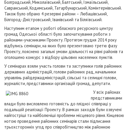
Болградський, Миколаївський, Балтський, Ізмаїльський,
Савранський, Кодимський, Татарбунарський, Комінтернівський.
Також було обрано 4 резервні райони – Любашівський,
Білгород-Дністровський, Іванівський та Біляївський.
Наступним етапом у роботі обласного ресурсного центру
громад Одеської області було започаткування роботи з
районами-учасниками Проекту. Протягом грудня 2014 року
відбулись семінари, на яких було презентовано третю фазу
Проекту, пояснено загальні умови діяльності на рівні районів та
оголошено конкурс з відбору цільових населених пунктів.
У семінарах взяли участь голови та заступники голів районних
державних адміністрацій, голови районних рад, начальники
управлінь райдержадміністрацій, сільські та селищні голови,
журналісти, представники організацій громад, депутати.
У всіх районах
представниками
влади було висловлено готовність до плідної співпраці у
подальшій реалізації Проекту. В рамках заходів були озвучені
найгостріші та найболючіші проблеми місцевого рівня. Кінцевою
нотою проведення районних семінарів стали підписання
трьохсторонніх угод про співробітництво між районною