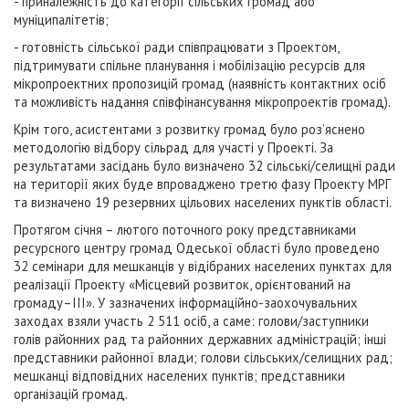
- приналежність до категорії сільських громад або
муніципалітетів;
- готовність сільської ради співпрацювати з Проектом,
підтримувати спільне планування і мобілізацію ресурсів для
мікропроектних пропозицій громад (наявність контактних осіб
та можливість надання співфінансування мікропроектів громад).
Крім того, асистентами з розвитку громад було роз’яснено
методологію відбору сільрад для участі у Проекті. За
результатами засідань було визначено 32 сільські/селищні ради
на території яких буде впроваджено третю фазу Проекту МРГ
та визначено 19 резервних цільових населених пунктів області.
Протягом січня – лютого поточного року представниками
ресурсного центру громад Одеської області було проведено
32 семінари для мешканців у відібраних населених пунктах для
реалізації Проекту «Місцевий розвиток, орієнтований на
громаду–ІІІ». У зазначених інформаційно-заохочувальних
заходах взяли участь 2 511 осіб, а саме: голови/заступники
голів районних рад та районних державних адміністрацій; інші
представники районної влади; голови сільських/селищних рад;
мешканці відповідних населених пунктів; представники
організацій громад.