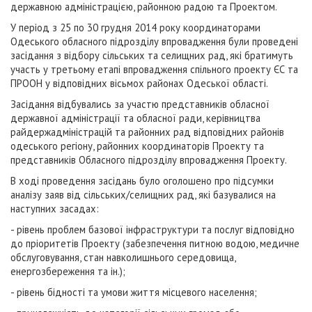
державною адміністрацією, районною радою та Проектом.
У період з 25 по 30 грудня 2014 року координаторами
Одеського обласного підрозділу впровадження були проведені
засідання з відбору сільських та селищних рад, які братимуть
участь у третьому етапі впровадження спільного проекту ЄС та
ПРООН у відповідних вісьмох районах Одеської області.
Засідання відбувались за участю представників обласної
державної адміністрації та обласної ради, керівництва
райдержадміністрацій та районних рад відповідних районів
одеського регіону, районних координаторів Проекту та
представників Обласного підрозділу впровадження Проекту.
В ході проведення засідань було оголошено про підсумки
аналізу заяв від сільських/селищних рад, які базувалися на
наступних засадах:
- рівень проблем базової інфраструктури та послуг відповідно
до пріоритетів Проекту (забезпечення питною водою, медичне
обслуговування, стан навколишнього середовища,
енергозбереження та ін.);
- рівень бідності та умови життя місцевого населення;