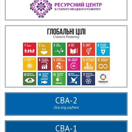
CBA-2
cba.org.ua/two
CBA-1