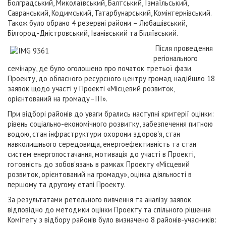
Болградський, Миколаївський, Балтський, Ізмаїльський,
Савранський, Кодимський, Татарбунарський, Комінтернівський.
Також було обрано 4 резервні райони – Любашівський,
Білгород-Дністровський, Іванівський та Біляївський.
Після проведення
регіонального
семінару, де було оголошено про початок третьої фази
Проекту, до обласного ресурсного центру громад надійшло 18
заявок щодо участі у Проекті «Місцевий розвиток,
орієнтований на громаду–ІІІ».
При відборі районів до уваги брались наступні критерії оцінки:
рівень соціально-економічного розвитку, забезпечення питною
водою, стан інфраструктури охорони здоров'я, стан
навколишнього середовища, енергоефективність та стан
систем енергопостачання, мотивація до участі в Проекті,
готовність до зобов'язань в рамках Проекту «Місцевий
розвиток, орієнтований на громаду», оцінка діяльності в
першому та другому етапі Проекту.
За результатами ретельного вивчення та аналізу заявок
відповідно до методики оцінки Проекту та спільного рішення
Комітету з відбору районів було визначено 8 районів-учасників: