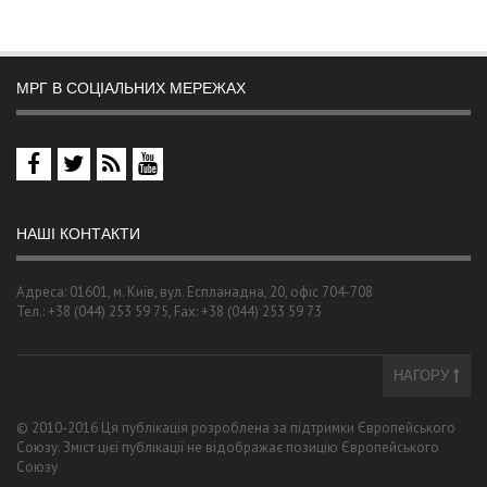
МРГ В СОЦІАЛЬНИХ МЕРЕЖАХ
НАШІ КОНТАКТИ
Адреса: 01601, м. Київ, вул. Еспланадна, 20, офіс 704-708
Тел.: +38 (044) 253 59 75, Fax: +38 (044) 253 59 73
НАГОРУ
© 2010-2016 Ця публікація розроблена за підтримки Європейського
Союзу. Зміст цієї публікації не відображає позицію Європейського
Союзу