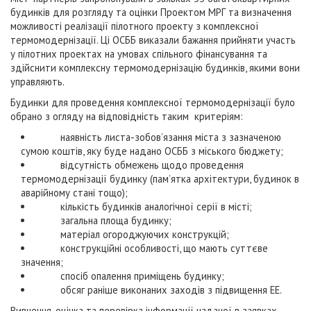
будинків для розгляду та оцінки Проектом МРГ та визначення
можливості реалізації пілотного проекту з комплексної
термомодернізації. Ці ОСББ виказали бажання прийняти участь
у пілотних проектах на умовах спільного фінансування та
здійснити комплексну термомодернізацію будинків, якими вони
управляють.
Будинки для проведення комплексної термомодернізації було
обрано з огляду на відповідність таким критеріям:
наявність листа-зобов’язання міста з зазначеною
сумою коштів, яку буде надано ОСББ з міського бюджету;
відсутність обмежень щодо проведення
термомодернізації будинку (пам’ятка архітектури, будинок в
аварійному стані тощо);
кількість будинків аналогічної серії в місті;
загальна площа будинку;
матеріал огороджуючих конструкцій;
конструкційні особливості, що мають суттєве
значення;
спосіб опалення приміщень будинку;
обсяг раніше виконаних заходів з підвищення ЕЕ.
Вивчення, оцінка та перевірка інформації наданої в заявках