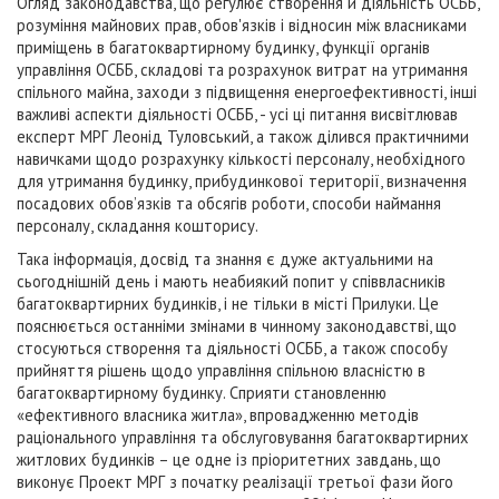
Огляд законодавства, що регулює створення й діяльність ОСББ,
розуміння майнових прав, обов'язків і відносин між власниками
приміщень в багатоквартирному будинку, функції органів
управління ОСББ, складові та розрахунок витрат на утримання
спільного майна, заходи з підвищення енергоефективності, інші
важливі аспекти діяльності ОСББ, - усі ці питання висвітлював
експерт МРГ Леонід Туловський, а також ділився практичними
навичками щодо розрахунку кількості персоналу, необхідного
для утримання будинку, прибудинкової території, визначення
посадових обов’язків та обсягів роботи, способи наймання
персоналу, складання кошторису.
Така інформація, досвід та знання є дуже актуальними на
сьогоднішній день і мають неабиякий попит у співвласників
багатоквартирних будинків, і не тільки в місті Прилуки. Це
пояснюється останніми змінами в чинному законодавстві, що
стосуються створення та діяльності ОСББ, а також способу
прийняття рішень щодо управління спільною власністю в
багатоквартирному будинку. Сприяти становленню
«ефективного власника житла», впровадженню методів
раціонального управління та обслуговування багатоквартирних
житлових будинків – це одне із пріоритетних завдань, що
виконує Проект МРГ з початку реалізації третьої фази його