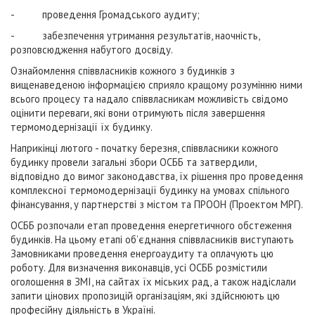
- проведення Громадського аудиту;
- забезпечення утримання результатів, наочність,
розповсюдження набутого досвіду.
Ознайомлення співвласників кожного з будинків з
вищенаведеною інформацією сприяло кращому розумінню ними
всього процесу та надало співвласникам можливість свідомо
оцінити переваги, які вони отримують після завершення
термомодернізації їх будинку.
Наприкінці лютого - початку березня, співвласники кожного
будинку провели загальні збори ОСББ та затвердили,
відповідно до вимог законодавства, їх рішення про проведення
комплексної термомодернізації будинку на умовах спільного
фінансування, у партнерстві з містом та ПРООН (Проектом МРГ).
ОСББ розпочали етап проведення енергетичного обстеження
будинків. На цьому етапі об’єднання співвласників виступають
Замовниками проведення енергоаудиту та оплачують цю
роботу. Для визначення виконавців, усі ОСББ розмістили
оголошення в ЗМІ, на сайтах їх міських рад, а також надіслали
запити цінових пропозицій організаціям, які здійснюють цю
професійну діяльність в Україні.