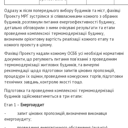
Одразу ж після попереднього вибору будинків та міст, фахівці
Проекту МРГ зустрілися зі співвласниками кожного з обраних
будинків, розглянули питання енергоефективності будинку,
детально обговорили з ними очікувані результати та етапи
проведення комплексної термомодернізації будинку,
визначили орієнтовну вартість реалізації кожного етапу та
кожного проекту в цілому.
Фахівці Проекту надали кожному ОСББ усі необхідні нормативні
документи, що регулюють питання пов’язанні з проведенням
термомодернізації житлових будинків, та вичерпні
рекомендації щодо підготовки запитів цінових пропозицій,
процедури їх оцінки, проведення конкурсних торгів, підготовки
технічних завдань, контролю якості тощо.
Підготовка та проведення комплексної термомодернізації
будинків здійснюватиметься в три етапи:
Етап 1 –
Енергоаудит
- запит цінових пропозицій, визначення виконавця
енергоаудиту;
- проведення енергетичного обстеження (аудиту)