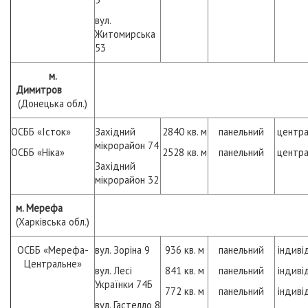
вул.
Житомирська
53
м.
Димитров
(Донецька обл.)
ОСББ «Істок»
Західний
2840 кв. м
панельний
центра
мікрорайон 74
ОСББ «Ніка»
2528 кв. м
панельний
центра
Західний
мікрорайон 32
м. Мерефа
(Харківська обл.)
ОСББ «Мерефа-
вул. Зоріна 9
936 кв. м
панельний
індиві
Центральне»
вул. Лесі
841 кв. м
панельний
індиві
Українки 74Б
772 кв. м
панельний
індиві
вул. Гастелло 8