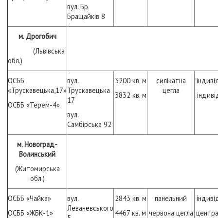
вул. Бр.
Бращайків 8
м. Дрогобич
(Львівська
обл.)
ОСББ
вул.
3200 кв. м
силікатна
індиві
«Трускавецька,17»
Трускавецька
цегла
3832 кв. м
індиві
17
ОСББ «Терем-4»
вул.
Самбірська 92
м. Новоград-
Волинський
(Житомирська
обл.)
ОСББ «Чайка»
вул.
2843 кв. м
панельний
індиві
Леваневського
ОСББ «ЖБК-1»
4467 кв. м
червона цегла
центра
5