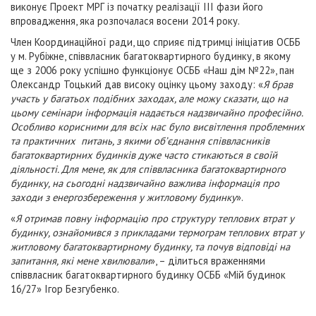
виконує Проект МРГ із початку реалізації ІІІ фази його
впровадження, яка розпочалася восени 2014 року.
Член Координаційної ради, що сприяє підтримці ініціатив ОСББ
у м. Рубіжне, співвласник багатоквартирного будинку, в якому
ще з 2006 року успішно функціонує ОСББ «Наш дім №22», пан
Олександр Тоцький дав високу оцінку цьому заходу: «
Я брав
участь у багатьох подібних заходах, але можу сказати, що на
цьому семінари інформація надається надзвичайно професійно.
Особливо корисними для всіх нас було висвітлення проблемних
та практичних питань, з якими об’єднання співвласників
багатоквартирних будинків дуже часто стикаються в своїй
діяльності. Для мене, як для співвласника багатоквартирного
будинку, на сьогодні надзвичайно важлива інформація про
заходи з енергозбереження у житловому будинку
».
«
Я отримав повну інформацію про структуру теплових втрат у
будинку, ознайомився з прикладами термограм теплових втрат у
житловому багатоквартирному будинку, та почув відповіді на
запитання, які мене хвилювали
», – ділиться враженнями
співвласник багатоквартирного будинку ОСББ «Мій будинок
16/27» Ігор Безгубенко.