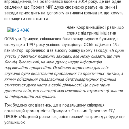
впровадження, яка розпочалася восени 2014 року. Це ще одне
свідчення, що Проект МРГ дуже своєчасно реагує на зміни і
завжди приходить на допомогу активним громадам, що хочуть
покращити своє життя.
Член Координаційної ради, що
сприяє підтримці ініціатив
ОСББ у м. Прилуки, співвласник багатоквартирного будинку, в
якому ще з 1997 року успішно функціонує ОСББ «Діамант 19»,
пан Віктор Горбаченко дав високу оцінку цьому заходу: «
Я брав
участь у багатьох подібних заходах, але можу сказати, що пан
Леонід Туловський, на мою думку, надає інформацію
надзвичайно професійно. Особливо корисними для всіх
слухачів було висвітлення проблемних та практичних питань, з
якими об’єднання співвласників багатоквартирних будинків
стикаються дуже часто в своїй діяльності. Це дуже гарна
допомога всім, хто сьогодні мав можливість отримати ці знання
та інформаційні матеріали
».
Тож будемо сподіватись, що в подальшому співпраця
організацій громад міста Прилуки з Спільним Проектом ЄС/
ПРООН «Місцевий розвиток, орієнтований на громаду» буде ще
успішнішою.