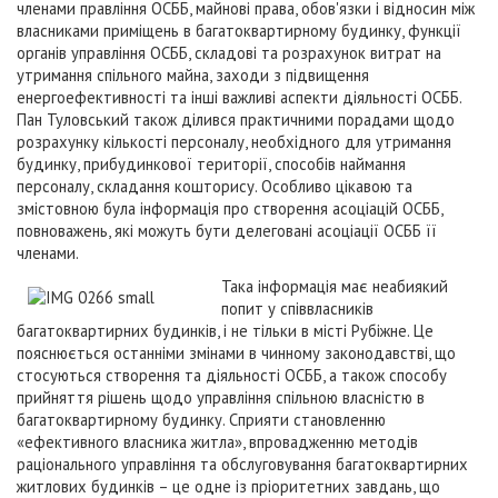
членами правління ОСББ, майнові права, обов'язки і відносин між
власниками приміщень в багатоквартирному будинку, функції
органів управління ОСББ, складові та розрахунок витрат на
утримання спільного майна, заходи з підвищення
енергоефективності та інші важливі аспекти діяльності ОСББ.
Пан Туловський також ділився практичними порадами щодо
розрахунку кількості персоналу, необхідного для утримання
будинку, прибудинкової території, способів наймання
персоналу, складання кошторису. Особливо цікавою та
змістовною була інформація про створення асоціацій ОСББ,
повноважень, які можуть бути делеговані асоціації ОСББ її
членами.
Така інформація має неабиякий
попит у співвласників
багатоквартирних будинків, і не тільки в місті Рубіжне. Це
пояснюється останніми змінами в чинному законодавстві, що
стосуються створення та діяльності ОСББ, а також способу
прийняття рішень щодо управління спільною власністю в
багатоквартирному будинку. Сприяти становленню
«ефективного власника житла», впровадженню методів
раціонального управління та обслуговування багатоквартирних
житлових будинків – це одне із пріоритетних завдань, що