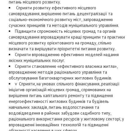
питань місцевого розвитку.
Сприяти розвитку ефективного місцевого
самоврядування, вирішенню питань децентралізації та
соціально-економічного розвитку міст, запровадженню
сучасних принципів та методів муніципального управління.
Підвищити спроможність місцевих громад та органів
самоврядування впроваджувати кращі принципи та практики
місцевого розвитку орієнтованого на громаду, спільно
визначати та вирішувати пріоритетні питання розвитку.
Сприяти впровадженню ефективних моделей надання
якісних муніципальних послуг.
Сприяти становленню «ефективного власника житла»,
впровадженню методів раціонального управління та
обслуговування багатоквартирних житлових будинків.
v Сприяти, на умовах спільного фінансування, реалізації
ініціатив організацій місцевих громад, спрямованих на
вирішення питань капітального ремонту та підвищення
енергоефективності житлових будинків та будівель
навчальних закладів, питань водопостачання та
водовідведення в районах забудови садибного типу,
раціонального використання ресурсів у житловому секторі, у
впровадженні інноваційних технологій та підвищенні
обізнаності населення в цих сферах.