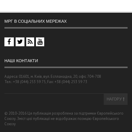
МРГ В СОЦІАЛЬНИХ МЕРЕЖАХ
НАШІ КОНТАКТИ
Адреса: 01601, м. Київ, вул. Еспланадна, 20, офіс 704-708
Тел.: +38 (044) 253 59 75, Fax: +38 (044) 253 59 73
НАГОРУ
© 2010-2016 Ця публікація розроблена за підтримки Європейського
Союзу. Зміст цієї публікації не відображає позицію Європейського
Союзу