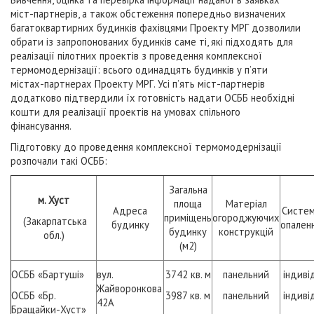
міст-партнерів, а також обстеження попередньо визначених
багатоквартирних будинків фахівцями Проекту МРГ дозволили
обрати із запропонованих будинків саме ті, які підходять для
реалізації пілотних проектів з проведення комплексної
термомодернізації: всього одинадцять будинків у п’яти
містах-партнерах Проекту МРГ. Усі п’ять міст-партнерів
додатково підтвердили їх готовність надати ОСББ необхідні
кошти для реалізації проектів на умовах спільного
фінансування.
Підготовку до проведення комплексної термомодернізації
розпочали такі ОСББ:
Загальна
м. Хуст
площа
Матеріал
Адреса
Систе
приміщень
огороджуючих
(Закарпатська
будинку
опален
будинку
конструкцій
обл.)
(м2)
ОСББ «Бартуші»
вул.
3742 кв. м
панельний
індиві
Жайворонкова
ОСББ «Бр.
3987 кв. м
панельний
індиві
42А
Бращайки-Хуст»