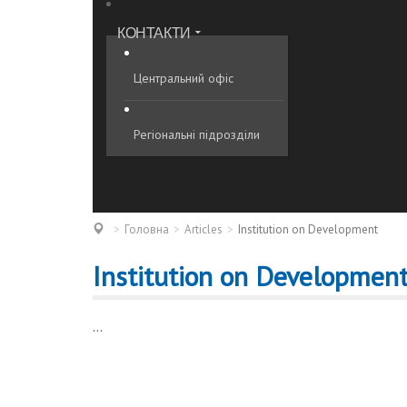
КОНТАКТИ
Центральний офіс
Регіональні підрозділи
Головна
Articles
Institution on Development
Institution on Developmen
...