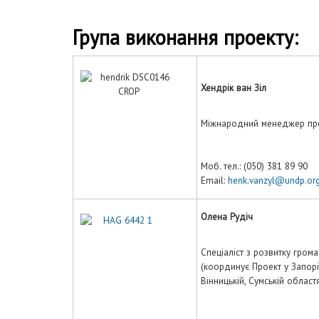
Група виконання проекту:
Хендрік ван Зіл
Міжнародний менеджер пр
Моб. тел.: (050) 381 89 90
Email:
henk.vanzyl@undp.or
Олена Рудіч
Спеціаліст з розвитку гром
(координує Проект у Запоріз
Вінницькій, Сумській област