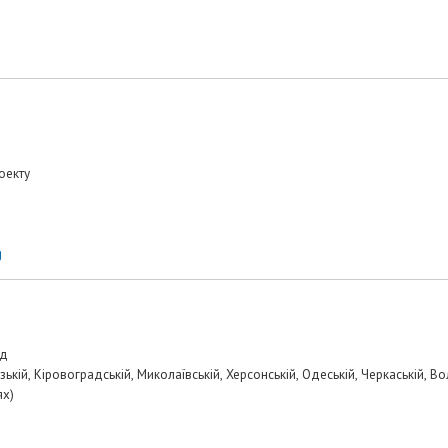
оекту
g
ад
ькій, Кіровоградській, Миколаївській, Херсонській, Одеській, Черкаській, Вол
ях)