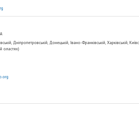
rg
ад
ській, Дніпропетровській, Донецькій, Івано-Франківській, Харківській, Київськ
ій оластях)
p.org