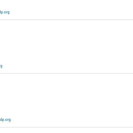
p.org
rg
dp.org