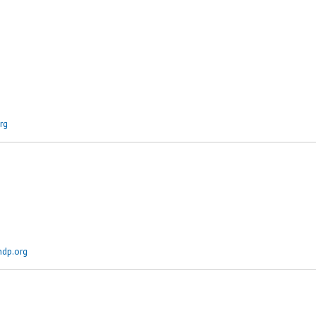
rg
ndp.org