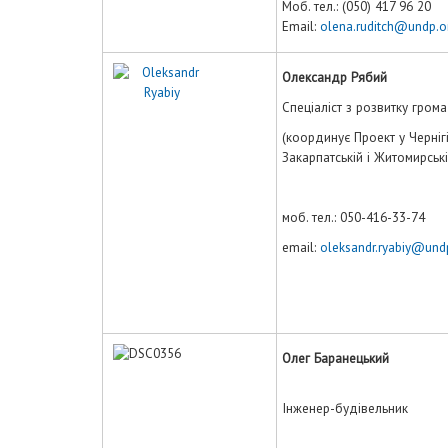
Моб. тел.: (050) 417 96 20
Email:
olena.ruditch@undp.o
Олександр Рябий
Спеціаліст з розвитку гром
(координує Проект у Чернігів
Закарпатській і Житомирськ
моб. тел.: 050-416-33-74
email:
oleksandr.ryabiy@und
Олег Баранецький
Інженер-будівельник