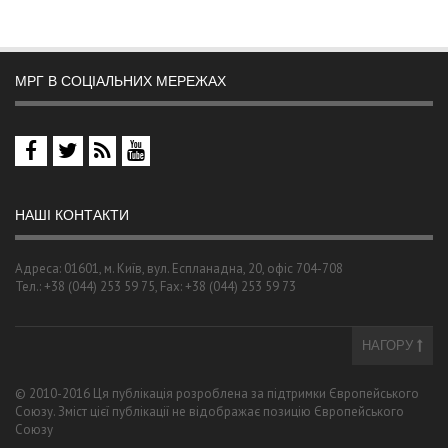
МРГ В СОЦІАЛЬНИХ МЕРЕЖАХ
НАШІ КОНТАКТИ
Адреса: 01601, м. Київ, вул. Еспланадна, 20, офіс 704-708
Тел.: +38 (044) 253 59 75, Fax: +38 (044) 253 59 73
НАГОРУ
© 2010-2016 Ця публікація розроблена за підтримки Європейського
Союзу. Зміст цієї публікації не відображає позицію Європейського
Союзу