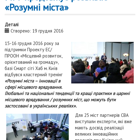
«Розумні міста»
Деталі
Створено: 19 грудня 2016
15-16 грудня 2016 року за
підтримки Проекту ЕС/
ПРООН «Місцевий розвиток,
орієнтований на громаду»,
базі Смарт сіті Хаб м. Київ
відбувся кластерний тренінг
«Розумні міста – інновації в
сфері місцевого врядування.
Глобальні та національні тенденції та кращі практики в царині
місцевого врядування / розумних міст, що можуть бути
застосовані в українських реаліях».
Для 25 міст партн
ерів СВА
виступали експерти, які вже
мають досвід реалізації
великих інноваційних