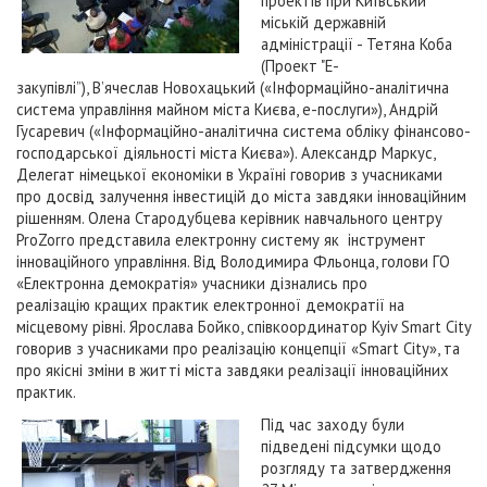
проектів при Київський
міській державній
адміністрації - Тетяна Коба
(Проект "Е-
закупівлі”), В’ячеслав Новохацький («Інформаційно-аналітична
система управління майном міста Києва, е-послуги»), Андрій
Гусаревич («Інформаційно-аналітична система обліку фінансово-
господарської діяльності міста Києва»). Александр Маркус,
Делегат німецької економіки в Україні говорив з учасниками
про досвід залучення інвестицій до міста завдяки інноваційним
рішенням. Олена Стародубцева керівник навчального центру
ProZorro представила електронну систему як
інструмент
інноваційного управління. Від Володимира Фльонца, голови ГО
«Електронна демократія» учасники дізнались про
реалізацію кращих практик електронної демократії на
місцевому рівні. Ярослава Бойко, співкоординатор Kyiv Smart City
говорив з учасниками про реалізацію концепції «Smart City», та
про якісні зміни в житті міста завдяки реалізації інноваційних
практик.
Під час заходу були
підведені підсумки щодо
розгляду та затвердження