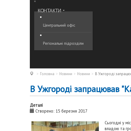
КОНТАКТИ
Центральний офіс
Регіональні підрозділи
Головна
Новини
Новини
В Ужгороді запрацюв
В Ужгороді запрацював "К
Деталі
Створено: 15 березня 2017
Сьогодні у мі
владою та гро