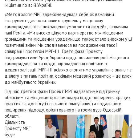
ініціатив по всій Україні.
«Методологія МРГ зарекомендувала себе як важливий
інструмент для позитивних зрушень у місцевому
самоврядуванні та покращенні умов життя людей», зазначила
пані Реміга. «Ми високо цінуємо партнерство між місцевими
громадами та місцевими урядами, що також стало внеском у ці
позитивні зміни. Ми сподіваємося на продовження такої
співпраці і протягом МРГ-ІІІ. Третя фаза Проекту
підтримуватиме Уряд України щодо посилення ролі місцевого
самоврядування та щодо впровадження політики з
децентралізації. МРГ-ІІІ всіляко сприятиме управлінню знань та
діалогу з питань політик, оскільки місцевий розвиток – це ключ
до майбутнього України».
Під час третьої фази Проект МРГ надаватиме підтримку
обласним та місцевим органам влади щодо поширення кращих
практик та досвіду із спільного планування та подальшого
поширення підходу, орієнтованого на громаду, в Одес
ькій
області.
Діяльність
Проекту МРГ
буде