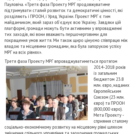
Пауловіча. «Третя фаза Проекту МРГ продовжуватиме
підтримувати сталий розвиток та демократичні цінності, які
розділяють і ПРООН, і Уряд України. Проект МРГ є тим
майданчиком, який зараз об’єднує всю Україну. Завдяки цій
платформі, громади можуть бути активними у впровадженні
тих заходів, які вони вважають першочерговими для
покращення умов життя. Ми також щиро цінуємо співпрацю між
владою та місцевими громадами, яка була запорукою успіху
МРГ на всіх рівнях».
Третя фаза Проекту МРГ
впроваджуватиметься протягом
2014-2018 років
із загальним
бюджетом 23.8
млн. євро, наданих
Європейським
Союзом (23 млн.
євро) та ПРООН
(800,000 євро).
Мета Проекту -
сприяння сталому
соціально-економічному розвитку на місцевому рівні шляхом
зміцнення спільного управління та заохочення громадських