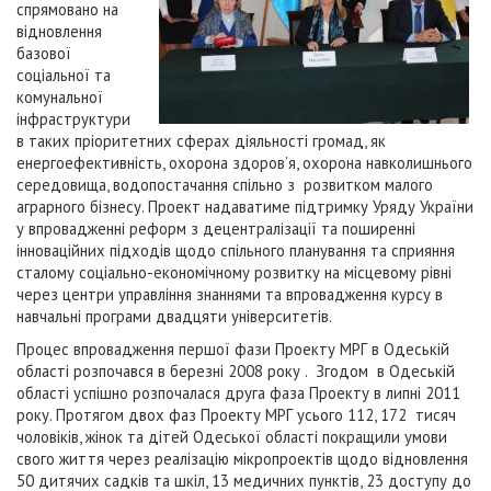
спрямовано на
відновлення
базової
соціальної та
комунальної
інфраструктури
в таких пріоритетних сферах діяльності громад, як
енергоефективність, охорона здоров’я, охорона навколишнього
середовища, водопостачання спільно з розвитком малого
аграрного бізнесу. Проект надаватиме підтримку Уряду України
у впровадженні реформ з децентралізації та поширенні
інноваційних підходів щодо спільного планування та сприяння
сталому соціально-економічному розвитку на місцевому рівні
через центри управління знаннями та впровадження курсу в
навчальні програми двадцяти університетів.
Процес впровадження першої фази Проекту МРГ в Одеській
області розпочався в березні 2008 року . Згодом в Одеській
області успішно розпочалася друга фаза Проекту в липні 2011
року. Протягом двох фаз Проекту МРГ усього 112, 172 тисяч
чоловіків, жінок та дітей Одеської області покращили умови
свого життя через реалізацію мікропроектів щодо відновлення
50 дитячих садків та шкіл, 13 медичних пунктів, 23 доступу до