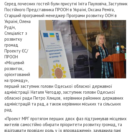
Серед почесних гостей були присутні Ініта Пауловіча, Заступник
Постійного Представника ПРООН в Україні, Оксана Реміга,
Старший програ
мний менеджер Програми розвитку ООН в
Україні, Олена
Рудіч,
Спеціаліст з
розвитку
громад
Проекту ЄС/
ПРООН
«Місцевий
розвиток,
орієнтований
на громаду»,
перший заступник голови Одеської обласної державної
адміністрації Наталя Чегодар, заступник голови Одеської
обласної ради Петро Хлицов, керівники районних державних
адміністрацій та рад, а також керівники міських та сільських
рад.
«Проект МРГ протягом перших двох фаз підтримував місцевих
жителів самостійно обирати пріоритети розвитку громад, та
відігравати провідну роль у їх впровадженні», зауважила пані