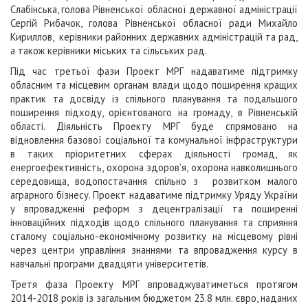
Слабінська, голова Рівненської обласної державної адміністрації
Сергій Рибачок, голова Рівненської обласної ради Михайло
Кириллов, керівники районних державних адміністрацій та рад,
а також керівники міських та сільських рад.
Під час третьої фази Проект МРГ надаватиме підтримку
обласним та місцевим органам влади щодо поширення кращих
практик та досвіду із спільного планування та подальшого
поширення підходу, орієнтованого на громаду, в Рівненській
області. Діяльність Проекту МРГ буде спрямовано на
відновлення базової соціальної та комунальної інфраструктури
в таких пріоритетних сферах діяльності громад, як
енергоефективність, охорона здоров’я, охорона навколишнього
середовища, водопостачання спільно з розвитком малого
аграрного бізнесу. Проект надаватиме підтримку Уряду України
у впровадженні реформ з децентралізації та поширенні
інноваційних підходів щодо спільного планування та сприяння
сталому соціально-економічному розвитку на місцевому рівні
через центри управління знаннями та впровадження курсу в
навчальні програми двадцяти університетів.
Третя фаза Проекту МРГ впроваджуватиметься протягом
2014-2018 років із загальним бюджетом 23.8 млн. євро, наданих