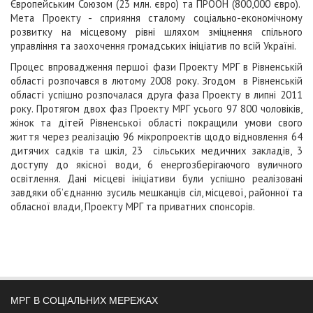
Європейським Союзом (23 млн. євро) та ПРООН (800,000 євро).
Мета Проекту - сприяння сталому соціально-економічному
розвитку на місцевому рівні шляхом зміцнення спільного
управління та заохочення громадських ініціатив по всій Україні.
Процес впровадження першої фази Проекту МРГ в Рівненській
області розпочався в лютому 2008 року. Згодом в Рівненській
області успішно розпочалася друга фаза Проекту в липні 2011
року. Протягом двох фаз Проекту МРГ усього 97 800 чоловіків,
жінок та дітей Рівненської області покращили умови свого
життя через реалізацію 96 мікропроектів щодо відновлення 64
дитячих садків та шкіл, 23 сільських медичних закладів, 3
доступу до якісної води, 6 енергозберігаючого вуличного
освітлення. Дані місцеві ініціативи були успішно реалізовані
завдяки об’єднанню зусиль мешканців сіл, місцевої, районної та
обласної влади, Проекту МРГ та приватних спонсорів.
МРГ В СОЦІАЛЬНИХ МЕРЕЖАХ