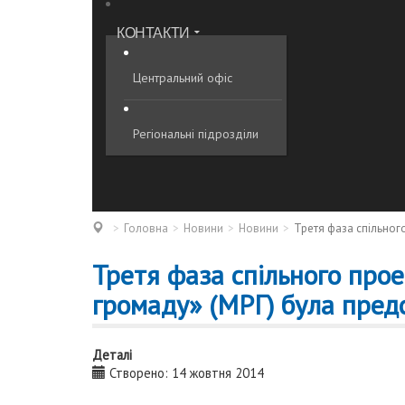
КОНТАКТИ
Центральний офіс
Регіональні підрозділи
Головна
Новини
Новини
Третя фаза спільног
Третя фаза спільного про
громаду» (МРГ) була предс
Деталі
Створено: 14 жовтня 2014