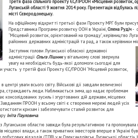
Третя фаза спільного проекту ЄС/ПРООН «Місцевий розвиток, ор
Луганській області 9 жовтня 2014 року. Презентація відбулась пі
місті Сєвєродонецьку.
На офіційному відкритті третьої фази Проекту МРГ були прису
Представника Програми розвитку ООН в Україні,
Олена Рудіч
- 
“Місцевий розвиток, орієнтований на громаду”, керівництво Луга
районних державних адміністрацій та рад, а також керівники м
Заступник голови Луганської обласної державної
адміністрації
Ольга Лішник
у вітальному слові звернула
увагу на необхідність будь-якої допомоги сьогодні для
ти участь у третій фазі Проекту ЄС/ПРООН “Місцевий розвиток,
 центрі уваги всього світу. Військові дії завдали величезної
ура, страждають люди. Наближається зима, що надає проблемам
гає консолідованих зусиль і згуртованих дій держави, місцевих
 Завданням ПРООН у всьому світі є створення мережі людей усіх
протистояти кризам і забезпечувати сталий розвиток для
нару
Ініта Пауловича
.
ця з Луганською областю завжди була результативною та пропонувала
в місцевої влади, а також приватних інвесторів вперше в Україні був
х побутових відходів (ТПВ) у м Олександрівськ Луганської області». 