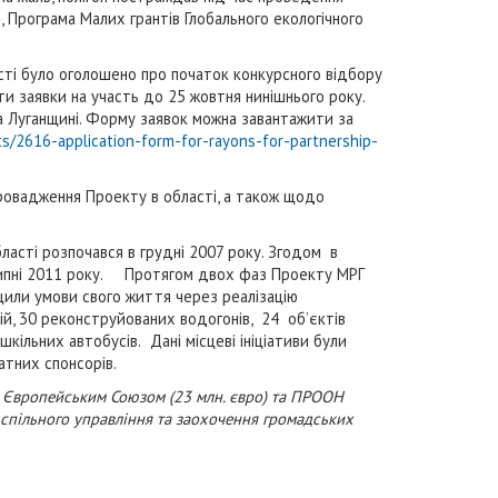
 Програма Малих грантів Глобального екологічного
сті було оголошено про початок конкурсного відбору
ти заявки на участь до 25 жовтня нинішнього року.
на Луганщині. Форму заявок можна завантажити за
/2616-application-form-for-rayons-for-partnership-
ровадження Проекту в області, а також щодо
асті розпочався в грудні 2007 року. Згодом в
 липні 2011 року. Протягом двох фаз Проекту МРГ
ащили умови свого життя через реалізацію
ій, 30 реконструйованих водогонів, 24 об’єктів
шкільних автобусів.
Дані місцеві ініціативи були
атних спонсорів.
х Європейським Союзом (23 млн. євро) та ПРООН
 спільного управління та заохочення громадських