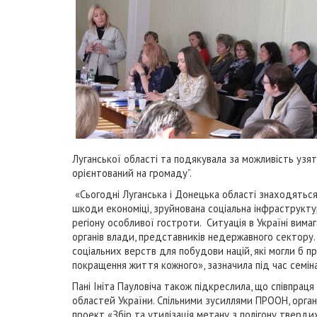
Луганської області та подякувала за можливість узя
орієнтований на громаду”.
«Сьогодні Луганська і Донецька області знаходяться в
шкоди економіці, зруйнована соціальна інфраструкт
регіону особливої гостроти. Ситуація в Україні вима
органів влади, представників недержавного сектору.
соціальних верств для побудови націй, які могли б 
покращення життя кожного», зазначила під час семі
Пані Ініта Пауловіча також підкреслила, що співпра
областей України. Спільними зусиллями ПРООН, органі
проект «Збір та утилізація метану з полігону тверди