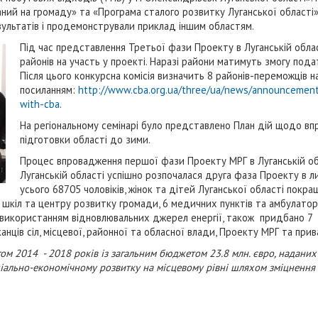
ний на громаду» та «Програма сталого розвитку Луганської області»,
ультатів і продемонстрували приклад іншим областям.
Під час представлення Третьої фази Проекту в Луганській обла
районів на участь у проекті. Наразі райони матимуть змогу пода
Після цього конкурсна комісія визначить 8 районів-переможців 
посиланням:
http://www.cba.org.ua/three/ua/news/announcements
with-cba
.
На регіональному семінарі було представлено План дій щодо вп
підготовки області до зими.
Процес впровадження першої фази Проекту МРГ в Луганській обл
Луганській області успішно розпочалася друга фаза Проекту в
усього 68705 чоловіків, жінок та дітей Луганської області покр
шкіл та центру розвитку громади, 6 медичних пунктів та амбулатор
з використанням відновлювальних джерел енергії, також придбано 7 
нців сіл, місцевої, районної та обласної влади, Проекту МРГ та прив
ом 2014 - 2018 років із загальним бюджетом 23.8 млн. євро, надани
ціально-економічному розвитку на місцевому рівні шляхом зміцнення