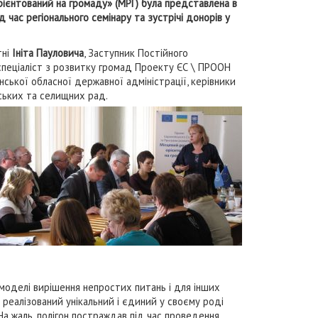
ієнтований на громаду» (МРГ) була представлена в
д час регіонального семінару та зустрічі донорів у
тні
Ініта Пауловича
, Заступник Постійного
спеціаліст з розвитку громад Проекту ЄС \ ПРООН
нської обласної державної адміністрації, керівники
іських та селищних рад.
 моделі вирішення непростих питань і для інших
 реалізований унікальний і єдиний у своєму роді
На жаль, полігон постраждав під час проведення