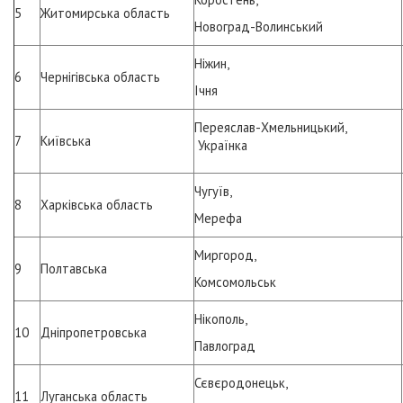
5
Житомирська область
Новоград-Волинський
Ніжин,
6
Чернігівська область
Ічня
Переяслав-Хмельницький,
7
Київська
Українка
Чугуїв,
8
Харківська область
Мерефа
Миргород,
9
Полтавська
Комсомольськ
Нікополь,
10
Дніпропетровська
Павлоград
Сєвєродонецьк,
11
Луганська область