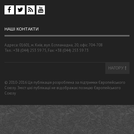
НАШІ КОНТАКТИ
Адреса: 01601, м. Київ, вул. Еспланадна, 20, офіс 704-708
Тел.: +38 (044) 253 59 75, Fax: +38 (044) 253 59 73
НАГОРУ
© 2010-2016 Ця публікація розроблена за підтримки Європейського
Союзу. Зміст цієї публікації не відображає позицію Європейського
Союзу