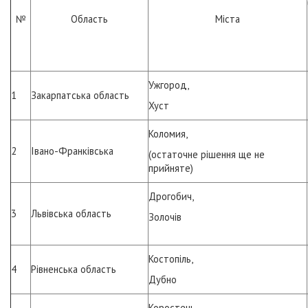
№
Область
Міста
Ужгород,
1
Закарпатська область
Хуст
Коломия,
2
Івано-Франківська
(остаточне рішення ще не
прийняте)
Дрогобич,
3
Львівська область
Золочів
Костопіль,
4
Рівненська область
Дубно
Коростень,