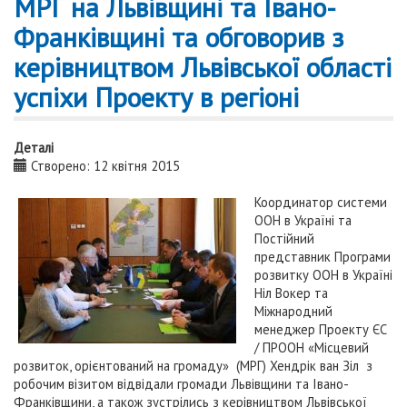
МРГ на Львівщині та Івано-
Франківщині та обговорив з
керівництвом Львівської області
успіхи Проекту в регіоні
Деталі
Створено: 12 квітня 2015
Координатор системи
ООН в Україні та
Постійний
представник Програми
розвитку ООН в Україні
Ніл Вокер та
Міжнародний
менеджер Проекту ЄС
/ ПРООН «Місцевий
розвиток, орієнтований на громаду» (МРГ) Хендрік ван Зіл з
робочим візитом відвідали громади Львівщини та Івано-
Франківщини, а також зустрілись з керівництвом Львівської