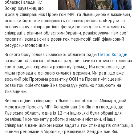
обласної влади Ніл
Вокер зауважив, що
досвід співпраці між Проектом МРГ та Львівщиною є важливим,
оскільки його вже поширюють і в інших регіонах. «Беручи за
основу нашу співпрацю, інші фонди розглядають можливість
співпраці з різними областями України, реалізовуючи там свої
проекти і вкладаючи в розвиток територій свій фінансовий
ресурс», наголосив він.
Зі свого боку голова Львівської обласної ради
Петро Колодій
зазначив: «Львівська обласна рада визначила одним із головних
своїх завдань сприяння розвитку громад. Ми переконані, що
міцна громада є основою сильної держави. Ми раді, що вже
восьмий рік Програма розвитку ООН та Проект «Місцевий
розвиток, орієнтований на громаду» успішно працюють на
Львівщині».
Високо оцінив співпрацю з Львівською областю Міжнародний
менеджер Проекту МРГ Хендрік ван Зіл. Він підтвердив, що
Львівська область одна із 12-ти інших, які були обрані для
реалізації компоненту роботи з малими містами. «Наша
співпраця з вами цілком може задати тон стандартів співпраці з
іншими регіонами в Україні», - резюмував Хендрік ван Зіл.