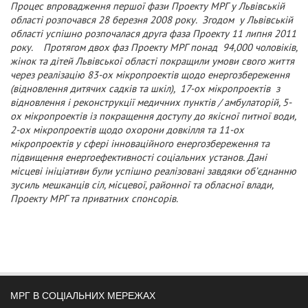
Процес впровадження першої фази Проекту МРГ у Львівській
області розпочався 28 березня 2008 року. Згодом у Львівській
області успішно розпочалася друга фаза Проекту 11 липня 2011
року. Протягом двох фаз Проекту МРГ понад 94,000 чоловіків,
жінок та дітей Львівської області покращили умови свого життя
через реалізацію 83-ох мікропроектів щодо енергозбереження
(відновлення дитячих садків та шкіл), 17-ох мікропроектів з
відновлення і реконструкції медичних пунктів / амбулаторій, 5-
ох мікропроектів із покращення доступу до якісної питної води,
2-ох мікропроектів щодо охорони довкілля та 11-ох
мікропроектів у сфері інноваційного енергозбереження та
підвищення енергоефективності соціальних установ. Дані
місцеві ініціативи були успішно реалізовані завдяки об’єднанню
зусиль мешканців сіл, місцевої, районної та обласної влади,
Проекту МРГ та приватних спонсорів.
МРГ В СОЦІАЛЬНИХ МЕРЕЖАХ