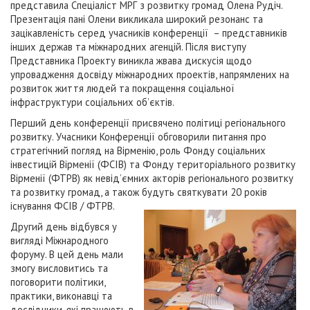
представила Спеціаліст МРГ з розвитку громад Олена Рудіч.
Презентація пані Олени викликала широкий резонанс та
зацікавленість серед учасників конференції – представників
інших держав та міжнародних агенцій. Після виступу
Представника Проекту виникла жвава дискусія щодо
упровадження досвіду міжнародних проектів, напрямлених на
розвиток життя людей та покращення соціальної
інфраструктури соціальних об’єктів.
Перший день конференції присвячено політиці регіонального
розвитку. Учасники Конференції обговорили питання про
стратегічний погляд на Вірменію, роль Фонду соціальних
інвестицій Вірменії (ФСІВ) та Фонду територіального розвитку
Вірменії (ФТРВ) як невід’ємних акторів регіонального розвитку
та розвитку громад, а також будуть святкувати 20 років
існування ФСІВ / ФТРВ.
Другий день відбувся у
вигляді Міжнародного
форуму. В цей день мали
змогу висловитись та
поговорити політики,
практики, виконавці та
дослідники, які працюють в