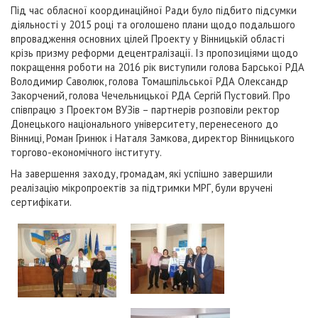
Під час обласної координаційної Ради було підбито підсумки
діяльності у 2015 році та оголошено плани щодо подальшого
впровадження основних цілей Проекту у Вінницькій області
крізь призму реформи децентралізації. Із пропозиціями щодо
покращення роботи на 2016 рік виступили голова Барської РДА
Володимир Саволюк, голова Томашпільської РДА Олександр
Закорчений, голова Чечельницької РДА Сергій Пустовий. Про
співпрацю з Проектом ВУЗів – партнерів розповіли ректор
Донецького національного університету, перенесеного до
Вінниці, Роман Гринюк і Наталя Замкова, директор Вінницького
торгово-економічного інституту.
На завершення заходу, громадам, які успішно завершили
реалізацію мікропроектів за підтримки МРГ, були вручені
сертифікати.