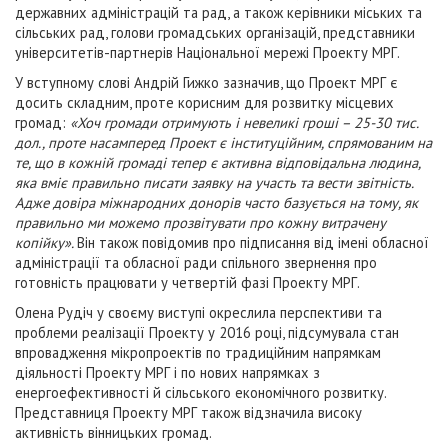
державних адміністрацій та рад, а також керівники міських та
сільських рад, голови громадських організацій, представники
університетів-партнерів Національної мережі Проекту МРГ.
У вступному слові Андрій Гижко зазначив, що Проект МРГ є
досить складним, проте корисним для розвитку місцевих
громад:
«Хоч громади отримують і невеликі гроші – 25-30 тис.
дол., проте насамперед Проект є інституційним, спрямованим на
те, що в кожній громаді тепер є активна відповідальна людина,
яка вміє правильно писати заявку на участь та вести звітність.
Адже довіра міжнародних донорів часто базується на тому, як
правильно ми можемо прозвітувати про кожну витрачену
копійку».
Він також повідомив про підписання від імені обласної
адміністрації та обласної ради спільного звернення про
готовність працювати у четвертій фазі Проекту МРГ.
Олена Рудіч у своєму виступі окреслила перспективи та
проблеми реалізації Проекту у 2016 році, підсумувала стан
впровадження мікропроектів по традиційним напрямкам
діяльності Проекту МРГ і по нових напрямках з
енергоефективності й сільського економічного розвитку.
Представниця Проекту МРГ також відзначила високу
активність вінницьких громад.