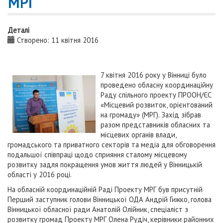
МРГ
Деталі
Створено: 11 квітня 2016
7 квітня 2016 року у Вінниці було
проведено обласну координаційну
Раду спільного проекту ПРООН/ЄС
«Місцевий розвиток, орієнтований
на громаду» (МРГ). Захід зібрав
разом представників обласних та
місцевих органів влади,
громадського та приватного секторів та медіа для обговорення
подальшої співпраці щодо сприяння сталому місцевому
розвитку задля покращення умов життя людей у Вінницькій
області у 2016 році.
На обласній координаційній Раді Проекту МРГ був присутній
Перший заступник голови Вінницької ОДА Андрій Гижко, голова
Вінницької обласної ради
Анатолій Олійник, спеціаліст з
розвитку громад Проекту МРГ Олена Рудіч, керівники районних