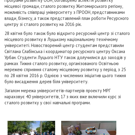
Програми розвитку ООН, обговорено аспекти розвитку
місцевої громади, сталого розвитку Житомирського регіону,
можливість співпраці університету з ПРООН, представниками
влади, бізнесу, а також представлений план роботи Ресурсного
центру зі сталого розвитку на 2016 рік.
28 квітня було також було відкрито ресурсний центр зі сталого
місцевого розвитку в Луцькому національному технічному
університеті. Новостворений центр студентам представили
Світлана Слабінська і координатор ресурсного центру Оксана
Урбан. Студенти Луцього НТУ також долучилися до заходів у
рамках Тижня сталого розвитку, організованого Освітньою
мережею сприяння сталому місцевому розвитку у період з 25
по 28 квітня 2016 р. Однією з численних ініціатив цього тижня
було висадження дерев біля університету.
Загалом мережа університетів-партнерів проекту МРГ
нараховує 40 університетів, 17 з яких вже включили курс зі
сталого розвитку у свої навчальні програми.