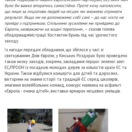
було би важко впоратись самостійно. Проте хочу наголосити,
що лише за ініціативи людей на місцях ми зможемо отримати
результат. Якщо ми не допоможемо собі самі – до нас ніхто не
прийде з підтримкою. Спільними зусиллями ми прийдемо до
Європи, незважаючи на жодні перепони
»,
–
сказав голова
облдержадміністрації Костянтин Бриль під час урочистого
заходу.
Із нагоди передачі обладнання, що збіглося у часі зі
святкуванням Днів Європи, у Кінських Роздорах було проведено
також низку заходів, зокрема, закладання першої зеленої алеї
ЄС/ПРООН із посадкою молодих дерев за кількістю країн ЄС та
України. Також відбулися концерти для дітей та дорослих,
вікторини на знання історії та традицій ЄС серед школярів,
змагання волейбольних команд, конкурс малюнка на асфальті
«Європа - очима дітей», виставка-ярмарок місцевих умільців.