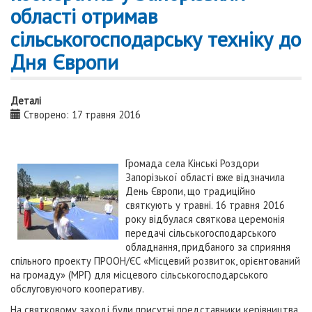
області отримав
сільськогосподарську техніку до
Дня Європи
Деталі
Створено: 17 травня 2016
Громада села Кінські Роздори
Запорізької області вже відзначила
День Європи, що традиційно
святкують у травні. 16 травня 2016
року відбулася святкова церемонія
передачі сільськогосподарського
обладнання, придбаного за сприяння
спільного проекту ПРООН/ЄС «Місцевий розвиток, орієнтований
на громаду» (МРГ) для місцевого сільськогосподарського
обслуговуючого кооперативу.
На святковому заході були присутні представники керівництва