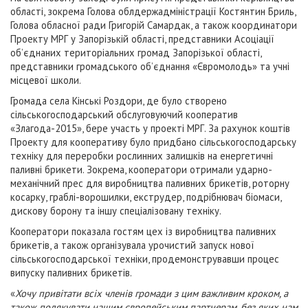
області, зокрема Голова облдержадміністрації Костянтин Бриль,
Голова обласної ради Григорій Самардак, а також координатори
Проекту МРГ у Запорізькій області, представники Асоціації
об’єднаних територіальних громад Запорізької області,
представники громадського об’єднання «Євромолодь» та учні
місцевої школи.
Громада села Кінські Роздори, де було створено
сільськогосподарський обслуговуючий кооператив
«Злагода-2015», бере участь у проекті МРГ. За рахунок коштів
Проекту для кооперативу було придбано сільськогосподарську
техніку для переробки рослинних залишків на енергетичні
паливні брикети. Зокрема, кооператори отримали ударно-
механічний прес для виробництва паливних брикетів, роторну
косарку, граблі-ворошилки, екструдер, подрібнювач біомаси,
дискову борону та іншу спеціалізовану техніку.
Кооператори показала гостям цех із виробництва паливних
брикетів, а також організувала урочистий запуск нової
сільськогосподарської техніки, продемонструвавши процес
випуску паливних брикетів.
«
Хочу привітати всіх членів громади з цим важливим кроком, а
також подякувати нашим європейським партнерам, без яких нам