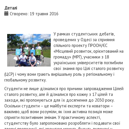
Деталі
Створено: 19 травня 2016
У рамках студентських дебатів,
проведених у Одесі за сприяння
спільного проекту ПРООН/ЄС
«Місцевий розвиток, орієнтований на
громаду» (МРГ), учасники з 18
українських університетів поглибили
свої знання про Цілі сталого розвитку
(ЦСР) і чому вони грають вирішальну роль у регіональному і
глобальному розвитку.
Студенти не лише дізналися про причини запровадження Цілей
сталого розвитку, але й дізналися про кожну з 17 цілей та
заходи, які пропонуються для їх досягнення до 2030 року.
Оскільки студенти – це майбутні експерти та новатори –
важливо, щоб вони розуміли, як їхня активна позиція може
сприяти позитивним змінам. У практичному аспекті,
студентству було запропоновано розробляти і подавати свої
творчі пропозиції, які зрештою можуть будуть включені у