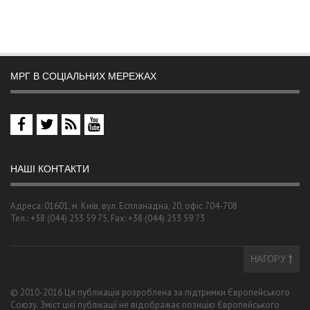
МРГ В СОЦІАЛЬНИХ МЕРЕЖАХ
НАШІ КОНТАКТИ
Адреса: 01601, м. Київ, вул. Еспланадна, 20, офіс 704-708
Тел.: +38 (044) 253 59 75, Fax: +38 (044) 253 59 73
НАГОРУ
© 2010-2016 Ця публікація розроблена за підтримки Європейського
Союзу. Зміст цієї публікації не відображає позицію Європейського