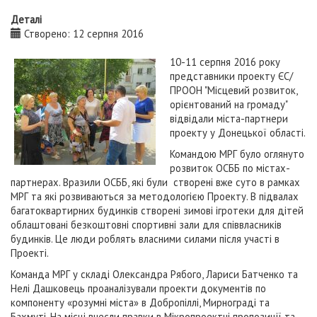
Деталі
Створено: 12 серпня 2016
10-11 серпня 2016 року
представники проекту ЄС/
ПРООН "Місцевий розвиток,
орієнтований на громаду"
відвідали міста-партнери
проекту у Донецької області.
Командою МРГ було оглянуто
розвиток ОСББ по містах-
партнерах. Вразили ОСББ, які були створені вже суто в рамках
МРГ та які розвиваються за методологією Проекту. В підвалах
багатоквартирних будинків створені зимові ігротеки для дітей
облаштовані безкоштовні спортивні зали для співвласників
будинків. Це люди роблять власними силами після участі в
Проекті.
Команда МРГ у складі Олександра Рябого, Лариси Батченко та
Нелі Дашковець проаналізували проекти документів по
компоненту «розумні міста» в Добропіллі, Мирнограді та
Бахмуті. На місці внесли правки в Мікропроектні пропозиції та